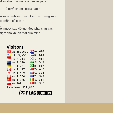
 điều không ai nói với bạn về yoga!
Khí” là gì và chăm sóc ra sao?
ại sao có nhiều người kết hôn nhưng suốt
ời chẳng có con ?
ỗi người sau 40 tuổi đều phải chịu trách
hiệm cho khuôn mặt của mình.