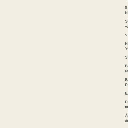
5
N
S
v
V
N
Y
S
B
ra
B
D
B
Đ
t
Ă
đ