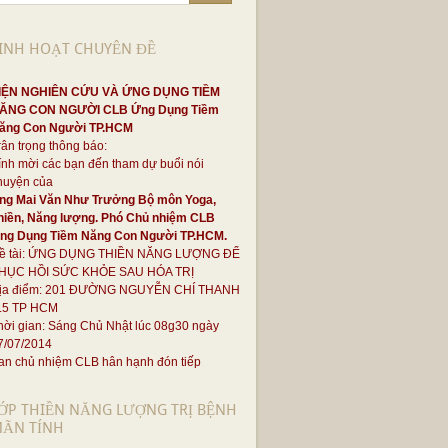
INH HOẠT CHUYÊN ĐỀ
IỆN NGHIÊN CỨU VÀ ỨNG DỤNG TIỀM
ĂNG CON NGƯỜI CLB Ứng Dụng Tiềm
ăng Con Người TP.HCM
rân trọng thông báo:
ính mời các bạn đến tham dự buổi nói
huyện của
ng Mai Văn Như Trưởng Bộ môn Yoga,
hiền, Năng lượng. Phó Chủ nhiệm CLB
ng Dụng Tiềm Năng Con Người TP.HCM.
ề tài: ỨNG DỤNG THIỀN NĂNG LƯỢNG ĐỂ
HỤC HỒI SỨC KHỎE SAU HÓA TRỊ
ịa điểm: 201 ĐƯỜNG NGUYỄN CHÍ THANH
.5 TP HCM
hời gian: Sáng Chủ Nhật lúc 08g30 ngày
7/07/2014
an chủ nhiệm CLB hân hạnh đón tiếp
ỚP THIỀN NĂNG LƯỢNG TRỊ BỆNH
ÃN TÍNH