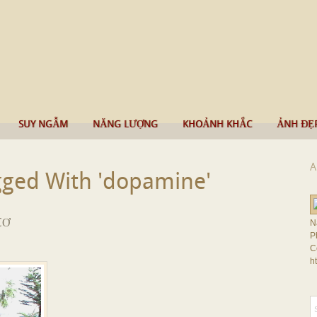
SUY NGẪM
NĂNG LƯỢNG
KHOẢNH KHẮC
ẢNH ĐẸ
A
gged With 'dopamine'
CƠ
N
P
C
h