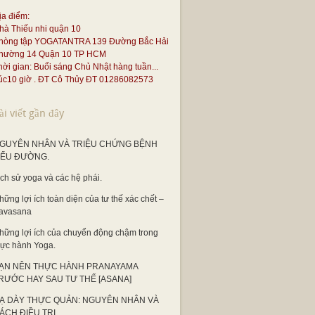
ịa điểm:
hà Thiếu nhi quận 10
hòng tập YOGATANTRA 139 Đường Bắc Hải
hường 14 Quận 10 TP HCM
hời gian: Buổi sáng Chủ Nhật hàng tuần...
úc10 giờ . ĐT Cô Thủy ĐT 01286082573
ài viết gần đây
GUYÊN NHÂN VÀ TRIỆU CHỨNG BỆNH
IỂU ĐƯỜNG.
ịch sử yoga và các hệ phái.
hững lợi ích toàn diện của tư thế xác chết –
avasana
hững lợi ích của chuyển động chậm trong
hực hành Yoga.
ẠN NÊN THỰC HÀNH PRANAYAMA
RƯỚC HAY SAU TƯ THẾ [ASANA]
Ạ DÀY THỰC QUẢN: NGUYÊN NHÂN VÀ
ÁCH ĐIỀU TRỊ