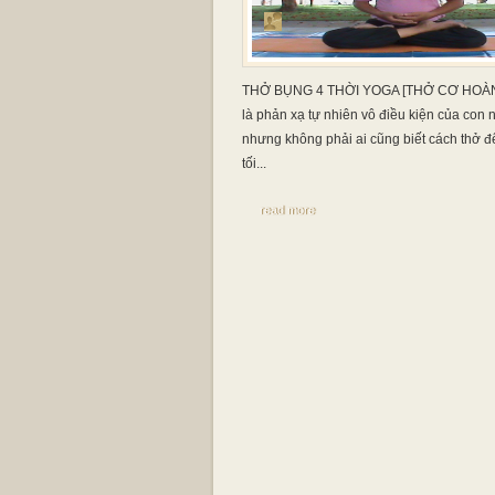
THỞ BỤNG 4 THỜI YOGA [THỞ CƠ HOÀNH
là phản xạ tự nhiên vô điều kiện của con 
nhưng không phải ai cũng biết cách thở đ
tối...
read more