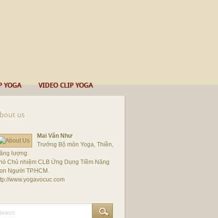
P YOGA
VIDEO CLIP YOGA
bout us
Mai Văn Như
Trưởng Bộ môn Yoga, Thiền,
ăng lượng.
hó Chủ nhiệm CLB Ứng Dụng Tiềm Năng
on Người TP.HCM.
ttp://www.yogavocuc.com