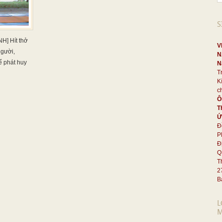
S
] Hít thở
V
người,
N
ể phát huy
N
T
K
c
Ô
T
Ứ
Đ
P
Đ
Q
T
2
B
L
M