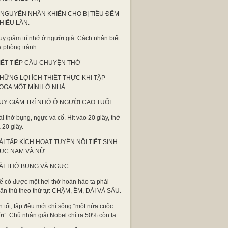
 NGUYÊN NHÂN KHIẾN CHO BỊ TIỂU ĐÊM
HIỀU LẦN.
uy giảm trí nhớ ở người già: Cách nhận biết
à phòng tránh
IẾT TIẾP CÂU CHUYỆN THỞ
HỮNG LỢI ÍCH THIẾT THỰC KHI TẬP
OGA MỘT MÌNH Ở NHÀ.
UY GIẢM TRÍ NHỚ Ở NGƯỜI CAO TUỔI.
ài thở bụng, ngực và cổ. Hít vào 20 giây, thở
 20 giây.
ÀI TẬP KÍCH HOẠT TUYẾN NỘI TIẾT SINH
ỤC NAM VÀ NỮ.
ÀI THỞ BỤNG VÀ NGỰC
ể có được một hơi thở hoàn hảo ta phải
uân thủ theo thứ tự: CHẬM, ÊM, DÀI VÀ SÂU.
n tốt, tập đều mới chỉ sống “một nửa cuộc
ời”: Chủ nhân giải Nobel chỉ ra 50% còn lạ