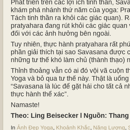
Phát triển trên các lợi ích tinh thần, Sa
khám phá nhánh thứ năm của yoga: Pra
Tách tinh thần ra khỏi các giác quan). R
pratyahara đang rút khỏi các giác quan 
đối với các ảnh hưởng bên ngoài.
Tuy nhiên, thực hành pratyahara rất phứ
phần giải thích tại sao Savasana được c
những tư thế khó làm chủ (thành thạo) n
Thỉnh thoảng vẫn có ai đó vội vã cuộn t
Yoga và bỏ qua tư thế này. Thật là uổng 
“Savasana là lúc để gặt hái cho tất cả n
thực hành thể xác”.
Namaste!
Theo: Ling Beisecker l Nguồn: Thang
In
Ảnh Đẹp Yoga
,
Khoảnh Khắc
,
Năng Lượng
,