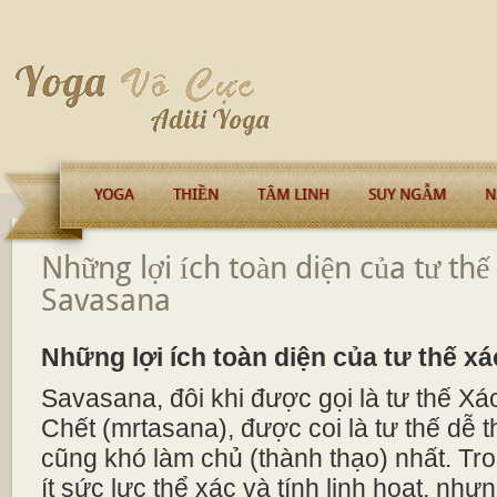
YOGA
THIỀN
TÂM LINH
SUY NGẪM
N
Những lợi ích toàn diện của tư thế 
Savasana
Những lợi ích toàn diện của tư thế x
Savasana, đôi khi được gọi là tư thế Xá
Chết (mrtasana), được coi là tư thế dễ t
cũng khó làm chủ (thành thạo) nhất. Tron
ít sức lực thể xác và tính linh hoạt, nh