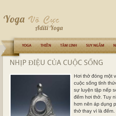
YOGA
THIỀN
TÂM LINH
SUY NGẪM
N
NHỊP ĐIỆU CỦA CUỘC SỐNG
Hơi thở đóng một v
cuộc sống tỉnh thứ
sự luyện tập nếp s
đếm hơi thở. Tuy nh
hơn nên áp dụng p
thở thay vì là đếm.