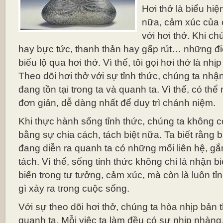
Hơi thở là biểu hi
nữa, cảm xúc của 
với hơi thở. Khi ch
hay bực tức, thanh thản hay gấp rút… những đ
biểu lộ qua hơi thở. Vì thế, tôi gọi hơi thở là nh
Theo dõi hơi thở với sự tỉnh thức, chúng ta nhậ
đang tồn tại trong ta và quanh ta. Vì thế, có th
đơn giản, dễ dàng nhất để duy trì chánh niệm.
Khi thực hành sống tỉnh thức, chúng ta không 
bằng sự chia cách, tách biệt nữa. Ta biết rằng 
đang diễn ra quanh ta có những mối liên hệ, gắ
tách. Vì thế, sống tỉnh thức không chỉ là nhận b
biến trong tư tưởng, cảm xúc, mà còn là luôn tỉ
gì xảy ra trong cuộc sống.
Với sự theo dõi hơi thở, chúng ta hòa nhịp bản 
quanh ta. Mỗi việc ta làm đều có sự nhịp nhàng, 