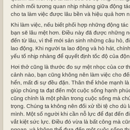
chính mối tương quan nhịp nhàng giữa động tác
cho ta làm việc được lâu bền và hiệu quả hơn 
Khi làm việc, nếu biết phối hợp những động tác 
bạn sẽ lâu mệt hơn. Điều này đã được những ng
đến từ lâu, vì thế mới sản sinh những câu hò, đ
lao động. Khi người ta lao động và hò hát, chính
yếu tố nhịp nhàng để quyết định tốc độ của độn
Hơi thở cũng là thước đo sự mệt nhọc của cơ th
cảnh nào, bạn cũng không nên làm việc cho đến
hển, mất đi sự đều đặn. Thân thể khỏe mạnh là 
giúp chúng ta đạt đến một cuộc sống hạnh phú
cũng chính là một phần trong cuộc sống mà chún
trọng. Chúng ta không nên đối xử tồi tệ cho dù l
mình. Một số người khi cần nỗ lực để đạt đến điề
vắt kiệt sức lực. Điều đó vừa là bất công mà cũ
ngoan, và không thể đưa đến một cuộc sống th