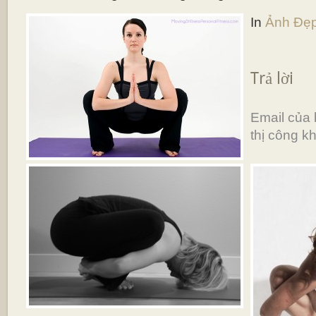
In
Ảnh Đẹ
Trả lời
Email của
thị công kh