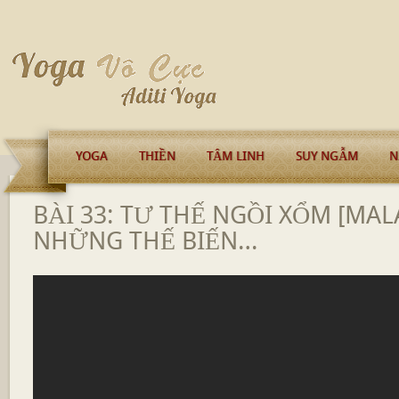
YOGA
THIỀN
TÂM LINH
SUY NGẪM
N
BÀI 33: TƯ THẾ NGỒI XỔM [MAL
NHỮNG THẾ BIẾN…