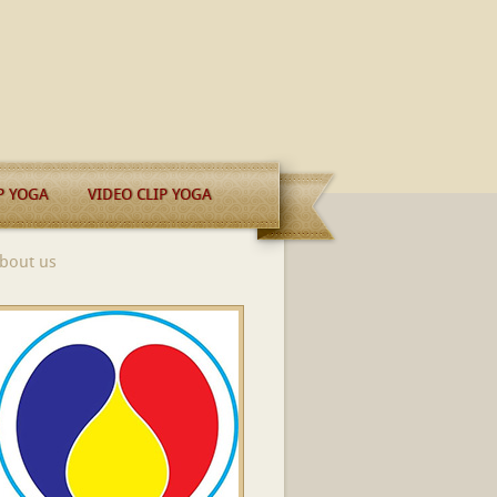
P YOGA
VIDEO CLIP YOGA
bout us