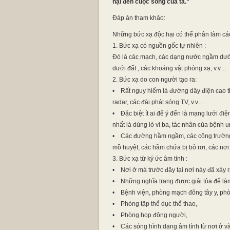
hại đến cuộc sống của ta.”
Đáp án tham khảo:
Những bức xạ độc hại có thể phân làm các
1. Bức xạ có nguồn gốc tự nhiên :
Đó là các mạch, các dạng nước ngầm dưới
dưới đất , các khoáng vật phóng xạ, v.v…
2. Bức xạ do con người tạo ra:
• Rất nguy hiểm là đường dây điện cao thế
radar, các đài phát sóng TV, v.v…
• Đặc biệt ít ai để ý đến là mạng lưới đi
nhất là dùng lò vi ba, tác nhân của bệnh 
• Các đường hầm ngầm, các công trường kh
mồ huyệt, các hầm chứa bị bỏ rơi, các nơ
3. Bức xạ từ ký ức âm tính :
• Nơi ở mà trước đây tại nơi này đã xảy 
• Những nghĩa trang được giải tỏa để làm
• Bệnh viện, phòng mạch đông tây y, phò
• Phòng tập thể dục thể thao,
• Phòng họp đông người,
• Các sóng hình dạng âm tính từ nơi ở v