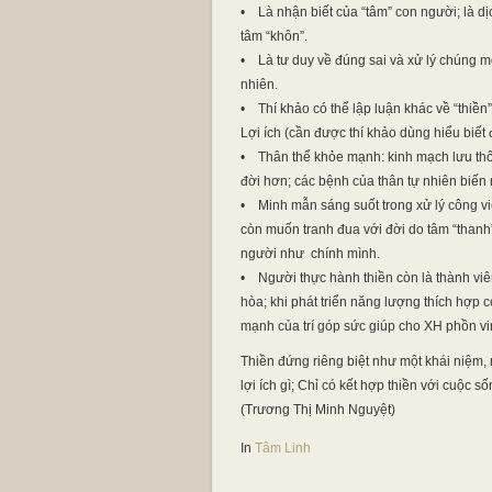
• Là nhận biết của “tâm” con người; là dịc
tâm “khôn”.
• Là tư duy về đúng sai và xử lý chúng m
nhiên.
• Thí khảo có thể lập luận khác về “thiền”
Lợi ích (cần được thí khảo dùng hiểu biết
• Thân thể khỏe mạnh: kinh mạch lưu thôn
đời hơn; các bệnh của thân tự nhiên biến 
• Minh mẫn sáng suốt trong xử lý công việc
còn muốn tranh đua với đời do tâm “thanh”
người như chính mình.
• Người thực hành thiền còn là thành viê
hòa; khi phát triển năng lượng thích hợp
mạnh của trí góp sức giúp cho XH phồn vi
Thiền đứng riêng biệt như một khái niệm,
lợi ích gì; Chỉ có kết hợp thiền với cuộc s
(Trương Thị Minh Nguyệt)
In
Tâm Linh