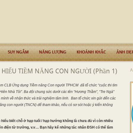
SUY NGẪM
NĂNG LƯỢNG
KHOẢNH KHẮC
ẢNH ĐẸ
 HIỂU TIỀM NĂNG CON NGƯỜI (Phần 1)
A
ệm CLB Ứng dụng Tiềm năng Con người TPHCM đã tổ chức “cuộc thi tìm
Hiên Nhà Tôi”. Ba đội chung sức dưới các tên “Hương Thầm”, “Tre Ngà”
mình về nhận thức và trải nghiệm tâm linh. Ban tổ chức xin gửi đến các
 năng con người (TNCN) để tham khảo, nếu có sơ sót hoặc ý kiến không
hiểu biết chỗ ở hạp tuổi / hạp hướng không là chưa đủ vì còn nhiều
đến điện từ trường, v.v… Bạn hãy kể những tác nhân ĐSH có thể làm