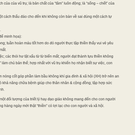
h của của vũ trụ; là bản chất của “tâm” luôn động; là “sống – chết” của
ột cách thấu đáo cho đến khi không còn bàn về sai đúng một cách tự
.
 để minh họa):
g; tuần hoàn máu tốt hơn do đó người thực tập thiền thấy vui vẻ yêu
mất.
; các thói hư tật xấu từ từ biến mất; người đạt thành tựu thiền không
 làm chủ bản thể; hợp nhất với vũ trụ khiến họ nhận biết sự việc, con
n nòng cốt góp phần làm bầu không khí gia đình & xã hội (XH) trở nên an
 có khả năng chữa bệnh giúp cho thân nhân & cộng đồng; tập hợp sức
nh.
 một đối tượng của triết lý hay đạo giáo không mang đến cho con người
ống hàng ngày mới thật “thiền” có lợi lạc cho con người và xã hội.