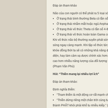
Đáp án tham khảo
Não của con người có thể phát ra 5 loại s
• Ở trạng thái bình thường Beta có tần s
• Ở trạng thái nhắm mắt hoặc ngủ Anpha
• Ở trạng thái vô thức Theta có tần số 4-
• Ở trạng thái vô thức hoàn toàn Gama có
Khi vô thức não bộ thường xuyên phát són
sóng ngay càng mạnh. Khi tập vô thức tức 
khỏe đồng thời ta sẽ có những khả năng 
điện, hay làm cảm xạ được chính xác hơn.
cao hơn nhiều năng lượng của đối tượng 
(Phạm Văn Phú)
Hỏi: “Thiền mang lại nhiều lợi ích”
Đáp án tham khảo:
Định nghĩa thiền:
• “Tham thiền là một động cơ rất mạnh cho 
• “Thiền đứng riêng một chân trời cùng tu
thành PHẬT khỏi phải khổ tu nhiều kiếp.” 