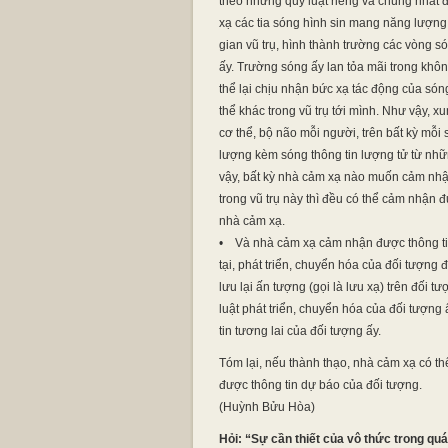
theo những quy luật riêng và chung nhất 
xạ các tia sóng hình sin mang năng lượng
gian vũ trụ, hình thành trường các vòng s
ấy. Trường sóng ấy lan tỏa mãi trong khôn
thể lại chịu nhận bức xạ tác động của sóng
thể khác trong vũ trụ tới mình. Như vậy, xu
cơ thể, bộ não mỗi người, trên bất kỳ mỗi 
lượng kèm sóng thông tin lượng tử từ nhữn
vậy, bất kỳ nhà cảm xạ nào muốn cảm nhận t
trong vũ trụ này thì đều có thể cảm nhận 
nhà cảm xạ.
• Và nhà cảm xạ cảm nhận được thông tin q
tại, phát triển, chuyển hóa của đối tượng 
lưu lại ấn tượng (gọi là lưu xạ) trên đối
luật phát triển, chuyển hóa của đối tượn
tin tương lai của đối tượng ấy.
Tóm lại, nếu thành thạo, nhà cảm xạ có th
được thông tin dự báo của đối tượng.
(Huỳnh Bửu Hòa)
Hỏi: “Sự cần thiết của vô thức trong quá 