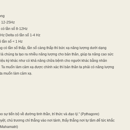
óng
ố 12-25Hz
 có tần số 8-12Hz
8Hz Delta có tần số 1-4 Hz
 tần số < 1 Hz
g có tần số thấp, tần số càng thấp thì bức xạ năng lượng dưới dạng
là chúng ta tạo ra nhiều năng lượng cho bản thân, giúp ta nâng cao sức
diệu kỳ khác như có khả năng chữa bệnh cho người khác bằng nhân
 Ta muốn làm cảm xạ được chính xác thì bản thân ta phải có năng lượng
ta muốn làm cảm xạ.
sự tiến bộ về đường tinh thần, trí thức và đạo lý.” (Pythagore)
yệt, chủ trương chỉ thẳng vào nơi tánh, thấy thẳng nơi tự tâm để tức khắc
(Mahamatri)