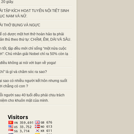
 20 giây.
ÀI TẬP KÍCH HOẠT TUYẾN NỘI TIẾT SINH
ỤC NAM VÀ NỮ.
ÀI THỞ BỤNG VÀ NGỰC
ể có được một hơi thở hoàn hảo ta phải
uân thủ theo thứ tự: CHẬM, ÊM, DÀI VÀ SÂU.
n tốt, tập đều mới chỉ sống “một nửa cuộc
ời”: Chủ nhân giải Nobel chỉ ra 50% còn lạ
 điều không ai nói với bạn về yoga!
Khí” là gì và chăm sóc ra sao?
ại sao có nhiều người kết hôn nhưng suốt
ời chẳng có con ?
ỗi người sau 40 tuổi đều phải chịu trách
hiệm cho khuôn mặt của mình.