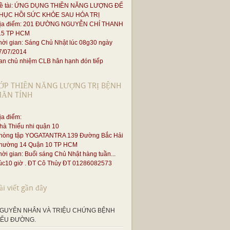
ề tài: ỨNG DỤNG THIỀN NĂNG LƯỢNG ĐỂ
HỤC HỒI SỨC KHỎE SAU HÓA TRỊ
ịa điểm: 201 ĐƯỜNG NGUYỄN CHÍ THANH
.5 TP HCM
hời gian: Sáng Chủ Nhật lúc 08g30 ngày
7/07/2014
an chủ nhiệm CLB hân hạnh đón tiếp
ỚP THIỀN NĂNG LƯỢNG TRỊ BỆNH
ÃN TÍNH
ịa điểm:
hà Thiếu nhi quận 10
hòng tập YOGATANTRA 139 Đường Bắc Hải
hường 14 Quận 10 TP HCM
hời gian: Buổi sáng Chủ Nhật hàng tuần...
úc10 giờ . ĐT Cô Thủy ĐT 01286082573
ài viết gần đây
GUYÊN NHÂN VÀ TRIỆU CHỨNG BỆNH
IỂU ĐƯỜNG.