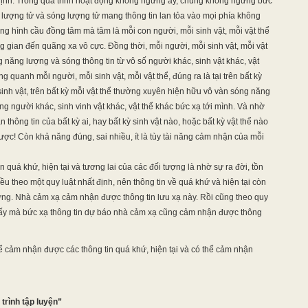
định. Trong quá trình hoạt động không ngừng ấy, chúng không ngừng bức
 lượng tử và sóng lượng tử mang thông tin lan tỏa vào mọi phía không
óng hình cầu đồng tâm mà tâm là mỗi con người, mỗi sinh vật, mỗi vật thể
g gian đến quãng xa vô cực. Đồng thời, mỗi người, mỗi sinh vật, mỗi vật
 năng lượng và sóng thông tin từ vô số người khác, sinh vật khác, vật
ng quanh mỗi người, mỗi sinh vật, mỗi vật thể, đúng ra là tại trên bất kỳ
sinh vật, trên bất kỳ mỗi vật thể thường xuyên hiện hữu vô vàn sóng năng
g người khác, sinh vinh vật khác, vật thể khác bức xạ tới mình. Và nhờ
hông tin của bất kỳ ai, hay bất kỳ sinh vật nào, hoặc bất kỳ vật thể nào
được! Còn khả năng đúng, sai nhiều, ít là tùy tài năng cảm nhận của mỗi
uá khứ, hiện tại và tương lai của các đối tượng là nhờ sự ra đời, tồn
đều theo một quy luật nhất định, nên thông tin về quá khứ và hiện tại còn
 tượng. Nhà cảm xạ cảm nhận được thông tin lưu xạ này. Rồi cũng theo quy
g ấy mà bức xạ thông tin dự báo nhà cảm xạ cũng cảm nhận được thông
ể cảm nhận được các thông tin quá khứ, hiện tại và có thể cảm nhận
trình tập luyện”