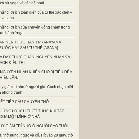
ịch sử yoga và các hệ phái.
hững lợi ích toàn diện của tư thế xác chết –
avasana
hững lợi ích của chuyển động chậm trong
hực hành Yoga.
ẠN NÊN THỰC HÀNH PRANAYAMA
RƯỚC HAY SAU TƯ THẾ [ASANA]
Ạ DÀY THỰC QUẢN: NGUYÊN NHÂN VÀ
ÁCH ĐIỀU TRỊ
 NGUYÊN NHÂN KHIẾN CHO BỊ TIỂU ĐÊM
HIỀU LẦN.
uy giảm trí nhớ ở người già: Cách nhận biết
à phòng tránh
IẾT TIẾP CÂU CHUYỆN THỞ
HỮNG LỢI ÍCH THIẾT THỰC KHI TẬP
OGA MỘT MÌNH Ở NHÀ.
UY GIẢM TRÍ NHỚ Ở NGƯỜI CAO TUỔI.
ài thở bụng, ngực và cổ. Hít vào 20 giây, thở