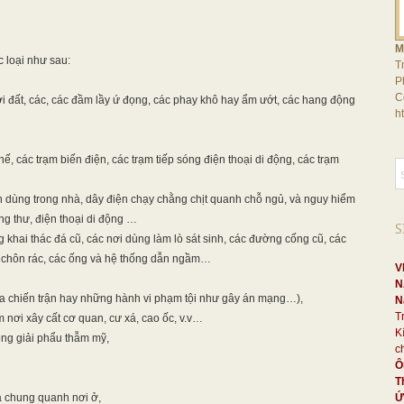
M
 loại như sau:
T
P
C
 đất, các, các đầm lầy ứ đọng, các phay khô hay ẩm ướt, các hang động
h
, các trạm biến điện, các trạm tiếp sóng điện thoại di động, các trạm
ện dùng trong nhà, dây điện chạy chằng chịt quanh chỗ ngủ, và nguy hiểm
ung thư, điện thoại di động …
S
ai thác đá cũ, các nơi dùng làm lò sát sinh, các đường cống cũ, các
i chôn rác, các ống và hệ thống dẫn ngầm…
V
N
ra chiến trận hay những hành vi phạm tội như gây án mạng…),
N
T
 nơi xây cất cơ quan, cư xá, cao ốc, v.v…
K
ng giải phẩu thẫm mỹ,
c
Ô
T
à chung quanh nơi ở,
Ứ