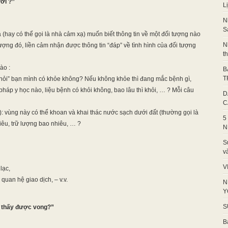
ời ?”
L
N
S
hay có thể gọi là nhà cảm xạ) muốn biết thông tin về một đối tượng nào
N
 tượng đó, liền cảm nhận được thông tin “đáp” về tình hình của đối tượng
t
ào :
B
T
ỏi” bạn mình có khỏe không? Nếu không khỏe thì đang mắc bệnh gì,
áp y học nào, liệu bệnh có khỏi không, bao lâu thì khỏi, … ? Mỗi câu
D
C
vùng này có thể khoan và khai thác nước sạch dưới đất (thường gọi là
5
êu, trữ lượng bao nhiêu, … ?
N
S
v
V
lạc,
uan hệ giao dịch, – v.v.
N
Y
S
à thấy được vong?”
B