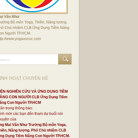
ai Văn Như
rưởng Bộ môn Yoga, Thiền, Năng lượng.
hó Chủ nhiệm CLB Ứng Dụng Tiềm Năng
on Người TP.HCM.
ttp://www.yogavocuc.com
INH HOẠT CHUYÊN ĐỀ
IỆN NGHIÊN CỨU VÀ ỨNG DỤNG TIỀM
ĂNG CON NGƯỜI CLB Ứng Dụng Tiềm
ăng Con Người TP.HCM
rân trọng thông báo:
ính mời các bạn đến tham dự buổi nói
huyện của
ng Mai Văn Như Trưởng Bộ môn Yoga,
hiền, Năng lượng. Phó Chủ nhiệm CLB
ng Dụng Tiềm Năng Con Người TP.HCM.