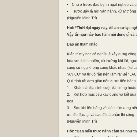
• Chủ ở trước đau bệnh ngặt nghèo và q
• Trước đây là nơi vận hành, xử lý thông
(Nguyễn Minh Trí)
Hỏi: “Thời đại ngày nay, để an cư lạc n
Vậy từ ngữ này bao hàm nội dung gì và 
Đáp án tham khảo
Kiến trúc y học có nghĩa là xây dựng công
hòa với thiên nhiên, có trường khí tốt, ng
cùng cư ngụ không xung khắc nhau (kể cả 
“AN CƯ” và từ đó “ăn nên làm ra” để “LẠ
Qui trình rất đơn giản nên được tiến hành
1. Khảo sát địa sinh cuộc đất trống hoặc n
2. Kết hợp mục tiêu xây dựng và kết quả kh
hòa.
3. Sau khi lên bảng vẽ kiến trúc xong nên
ưu, đo đạc lại và sau đó là phần thi công.
(Nguyễn Minh Trí)
Hỏi: “Bạn hiểu thực hành cảm xạ như t