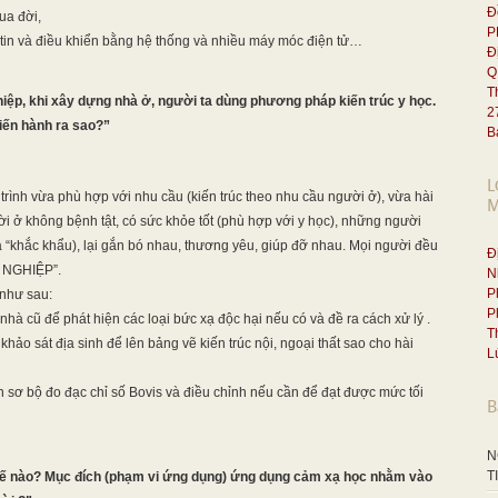
Đ
ua đời,
P
 tin và điều khiển bằng hệ thống và nhiều máy móc điện tử…
Đ
Q
T
ghiệp, khi xây dựng nhà ở, người ta dùng phương pháp kiến trúc y học.
2
tiến hành ra sao?”
B
L
 trình vừa phù hợp với nhu cầu (kiến trúc theo nhu cầu người ở), vừa hài
M
ười ở không bệnh tật, có sức khỏe tốt (phù hợp với y học), những người
“khắc khẩu), lại gắn bó nhau, thương yêu, giúp đỡ nhau. Mọi người đều
Đ
C NGHIỆP”.
N
P
 như sau:
P
hà cũ để phát hiện các loại bức xạ độc hại nếu có và đề ra cách xử lý .
T
ảo sát địa sinh để lên bảng vẽ kiến trúc nội, ngoại thất sao cho hài
L
 sơ bộ đo đạc chỉ số Bovis và điều chỉnh nếu cần để đạt được mức tối
B
N
T
hế nào? Mục đích (phạm vi ứng dụng) ứng dụng cảm xạ học nhằm vào