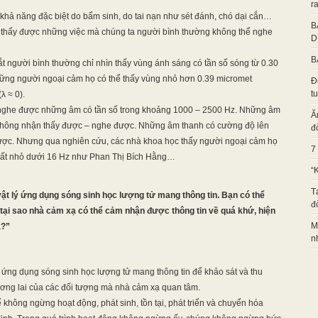
ra
hả năng đặc biệt do bẩm sinh, do tai nạn như sét đánh, chó dại cắn…
B
 thấy được những việc mà chúng ta người bình thường không thể nghe
D
B
 người bình thường chỉ nhìn thấy vùng ánh sáng có tần số sóng từ 0.30
ững người ngoại cảm họ có thể thấy vùng nhỏ hơn 0.39 micromet
Đ
t
λ ≈ 0).
ỉ nghe được những âm có tần số trong khoảng 1000 – 2500 Hz. Những âm
Ă
 không nhận thấy được – nghe được. Những âm thanh có cường độ lên
đ
 được. Nhưng qua nghiên cứu, các nhà khoa học thấy người ngoại cảm họ
7
rất nhỏ dưới 16 Hz như Phan Thị Bích Hằng…
“
T
ật lý ứng dụng sóng sinh học lượng tử mang thông tin. Bạn có thể
đ
g tại sao nhà cảm xạ có thể cảm nhận được thông tin về quá khứ, hiện
M
ạ?”
n
ứng dụng sóng sinh học lượng tử mang thông tin để khảo sát và thu
tương lai của các đối tượng mà nhà cảm xạ quan tâm.
 không ngừng hoạt động, phát sinh, tồn tại, phát triển và chuyển hóa