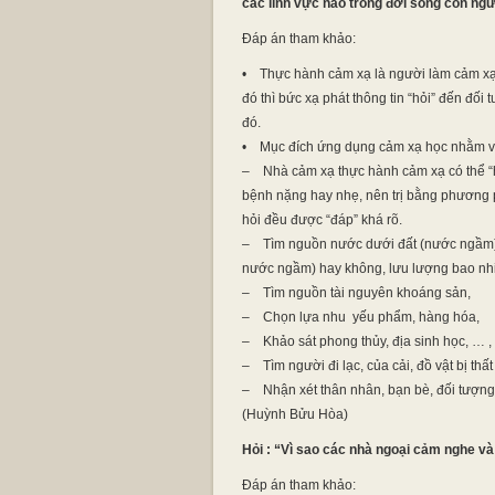
các lĩnh vực nào trong đời sống con ngư
Đáp án tham khảo:
• Thực hành cảm xạ là người làm cảm xạ (
đó thì bức xạ phát thông tin “hỏi” đến đối
đó.
• Mục đích ứng dụng cảm xạ học nhằm v
– Nhà cảm xạ thực hành cảm xạ có thể “h
bệnh nặng hay nhẹ, nên trị bằng phương ph
hỏi đều được “đáp” khá rõ.
– Tìm nguồn nước dưới đất (nước ngầm): 
nước ngầm) hay không, lưu lượng bao nhi
– Tìm nguồn tài nguyên khoáng sản,
– Chọn lựa nhu yếu phẩm, hàng hóa,
– Khảo sát phong thủy, địa sinh học, … ,
– Tìm người đi lạc, của cải, đồ vật bị thất 
– Nhận xét thân nhân, bạn bè, đối tượng q
(Huỳnh Bửu Hòa)
Hỏi : “Vì sao các nhà ngoại cảm nghe v
Đáp án tham khảo: