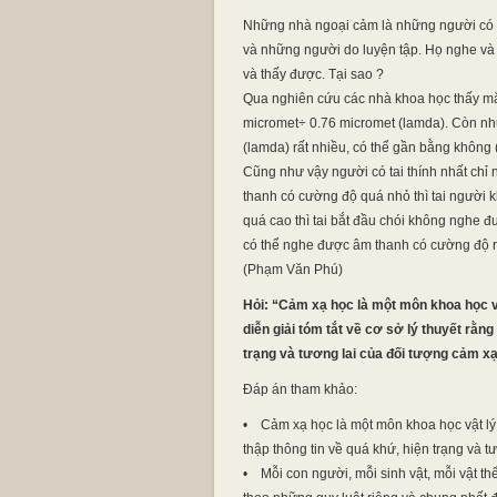
Những nhà ngoại cảm là những người có k
và những người do luyện tập. Họ nghe và
và thấy được. Tại sao ?
Qua nghiên cứu các nhà khoa học thấy mắt
micromet÷ 0.76 micromet (lamda). Còn nh
(lamda) rất nhiều, có thể gần bằng không (
Cũng như vậy người có tai thính nhất ch
thanh có cường độ quá nhỏ thì tai người
quá cao thì tai bắt đầu chói không nghe
có thể nghe được âm thanh có cường độ 
(Phạm Văn Phú)
Hỏi: “Cảm xạ học là một môn khoa học v
diễn giải tóm tắt về cơ sở lý thuyết rằn
trạng và tương lai của đối tượng cảm x
Đáp án tham khảo:
• Cảm xạ học là một môn khoa học vật lý 
thập thông tin về quá khứ, hiện trạng và 
• Mỗi con người, mỗi sinh vật, mỗi vật thể