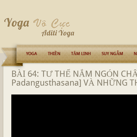
YOGA
THIỀN
TÂM LINH
SUY NGẪM
N
BÀI 64: TƯ THẾ NẮM NGÓN CHÂ
Padangusthasana] VÀ NHỮNG T