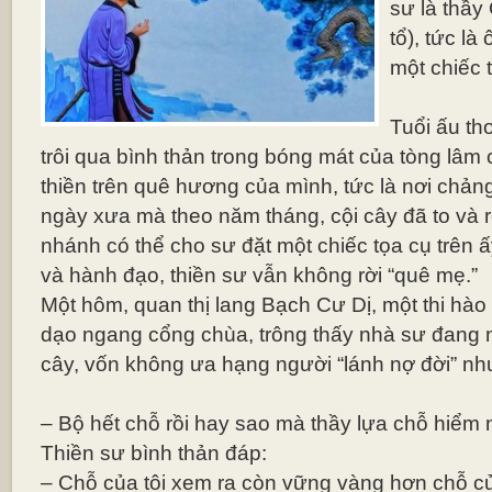
sư là thầy
tổ), tức là
một chiếc t
Tuổi ấu th
trôi qua bình thản trong bóng mát của tòng lâm
thiền trên quê hương của mình, tức là nơi chảng
ngày xưa mà theo năm tháng, cội cây đã to và 
nhánh có thể cho sư đặt một chiếc tọa cụ trên 
và hành đạo, thiền sư vẫn không rời “quê mẹ.”
Một hôm, quan thị lang Bạch Cư Dị, một thi hào
dạo ngang cổng chùa, trông thấy nhà sư đang n
cây, vốn không ưa hạng người “lánh nợ đời” nh
– Bộ hết chỗ rồi hay sao mà thầy lựa chỗ hiểm
Thiền sư bình thản đáp:
– Chỗ của tôi xem ra còn vững vàng hơn chỗ c