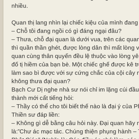
nhiều.
Quan thị lang nhìn lại chiếc kiệu của mình đang
– Chỗ tôi đang ngồi có gì đáng ngại đâu?
– Thưa, chỗ đại quan là dưới vua, trên các qua
thì quần thần ghét, được lòng dân thì mất lòng
quan cùng thân quyến đều lệ thuộc vào lòng yê
đố tị hiềm của bạn bè. Một chiếc ghế được kê trê
làm sao bì được với sự cứng chắc của cội cây 
không thưa đại quan?
Bạch Cư Dị nghe nhà sư nói chỉ im lặng cúi đầu,
thành mới cất tiếng hỏi:
– Thầy có thể cho tôi biết thế nào là đại ý của
Thiền sư đáp liền:
– Không gì dễ bằng câu hỏi này. Đại quan hãy ng
là:”Chư ác mạc tác. Chúng thiện phụng hành – T