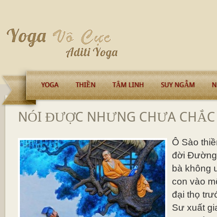
YOGA
THIỀN
TÂM LINH
SUY NGẪM
N
NÓI ĐƯỢC NHƯNG CHƯA CHẮC
Ô Sào thiề
đời Đường.
bà không 
con vào mộ
đại thọ trư
Sư xuất gia