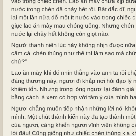
vào trong chiếc chén. Lão ăn mày chưa kịp đưa
nước trong chén đã chảy hết rồi. Bất đắc dĩ, ng
lại một lần nữa đổ một ít nước vào trong chiếc c
giục lão ăn mày mau chóng uống. Nhưng chén 
nước lại chảy hết không còn giọt nào.
Người thanh niên lúc này không nhịn được nữa 
cầm cái chén thủng như thế thì làm sao mà c
chứ?”
Lão ăn mày khi đó nhìn thẳng vào anh ta rồi chậ
đáng thương này, ngươi đi khắp nơi hỏi đạo lý nh
khiêm tốn. Nhưng trong lòng ngươi lại đánh giá 
bằng cách là xem có hợp với tâm ý của mình h
Ngươi chẳng muốn tiếp nhận những lời nói khô
mình. Một chút thành kiến này đã tạo thành một 
của ngươi, càng khiến ngươi vĩnh viễn không c
lời đâu! Cũng giống như chiếc chén thủng kia k