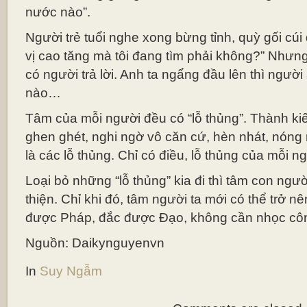
nước nào”.
Người trẻ tuổi nghe xong bừng tỉnh, quỳ gối cúi 
vị cao tăng mà tôi đang tìm phải không?” Như
có người trả lời. Anh ta ngẩng đầu lên thì người
nào…
Tâm của mỗi người đều có “lỗ thủng”. Thành kiến
ghen ghét, nghi ngờ vô căn cứ, hèn nhát, nón
là các lỗ thủng. Chỉ có điều, lỗ thủng của mỗi 
Loại bỏ những “lỗ thủng” kia đi thì tâm con ng
thiện. Chỉ khi đó, tâm người ta mới có thể trở n
được Pháp, đắc được Đạo, không cần nhọc côn
Nguồn: Daikynguyenvn
In
Suy Ngẫm