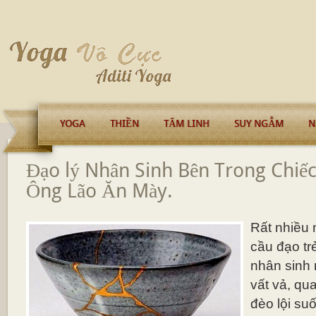
YOGA
THIỀN
TÂM LINH
SUY NGẪM
N
Đạo lý Nhân Sinh Bên Trong Chiế
Ông Lão Ăn Mày.
Rất nhiều 
cầu đạo trẻ
nhân sinh 
vất vả, qu
đèo lội suố