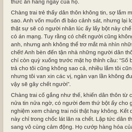
thức ăn hàng ngày của họ.
Chàng trai trẻ thấy dân thôn không tin, sợ lắm 
sao. Anh vốn muốn đi báo cảnh sát, nhưng lại lo 
thật sự sẽ có người nhân lúc ấy lấy bột này chế
có án mạng. Tuy rằng có chết người cũng không
anh, nhưng anh không thể trơ mắt mà nhìn nhữ
chết! Anh bèn đến tận nhà những người dân thôn
chí còn quỳ xuống trước mặt họ thỉnh cầu: “Số b
trả cho tôi cũng không sao cả, nhiều lắm tôi cũng 
nhưng tôi van xin các vị, ngàn vạn lần không đ
vậy sẽ gây chết người”.
Chàng trai cố gắng như thế, khiến dân thôn từ 
nửa tin nửa ngờ, có người đem thứ bột ấy cho 
nghiệm xem chàng trai nói thật hay không. Kết q
này chỉ trong chốc lát lăn ra chết. Lập tức dân t
sang vô cùng cảm động. Họ cướp hàng hóa của c