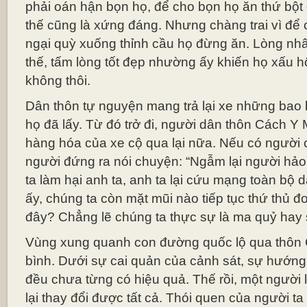
phải oán hận bọn họ, để cho bọn họ ăn thứ bột 
thế cũng là xứng đáng. Nhưng chàng trai vì để
ngại quỳ xuống thỉnh cầu họ đừng ăn. Lòng nhâ
thế, tấm lòng tốt đẹp nhường ấy khiến họ xấu 
không thôi.
Dân thôn tự nguyện mang trả lại xe những bao b
họ đã lấy. Từ đó trở đi, người dân thôn Cách 
hàng hóa của xe cộ qua lại nữa. Nếu có người c
người đứng ra nói chuyện: “Ngẫm lại người hả
ta làm hại anh ta, anh ta lại cứu mạng toàn bộ 
ấy, chúng ta còn mặt mũi nào tiếp tục thứ thủ 
đây? Chẳng lẽ chúng ta thực sự là ma quỷ hay 
Vùng xung quanh con đường quốc lộ qua thôn
bình. Dưới sự cai quản của cảnh sát, sự hướn
đều chưa từng có hiệu quả. Thế rồi, một người lá
lại thay đổi được tất cả. Thói quen của người ta 