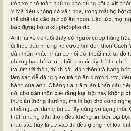
trên xe chở toàn những bao đựng bột a-xít-phốt
Y Mã đều không có văn hóa, trong mắt họ bột ch
thể chế tác các thứ đồ ăn ngon. Lập tức, mọi ng
bao đựng bột a-xít-phốt-pho-ríc.
Anh lái xe trẻ tuổi thấy có người cướp hàng hóa 
đi theo dấu những kẻ cướp tìm đến thôn Cách 
dân thôn khác nhân cơ hội đó, thoải mái tự do tớ
những bao bộta-xít-phốt-pho-ríc ấy, bỏ lại chiế
trai tìm tới thôn, thỉnh cầu dân thôn trả hàng hó
làm sao dễ dàng giao trả đồ ăn cướp được, đề
hàng của anh. Chàng trai trăm lần khẩn cầu đ
nói cho dân thôn biết rằng loại bột này không phả
thức ăn thông thường, mà là bột cho công nghi
chết người, dân thôn có lấy cũng vô dụng thôi. C
thật, nhưng dân thôn đều không tin, bởi loại bột 
màu sắc hay là sờ vào thì đều giống hệt loại ti