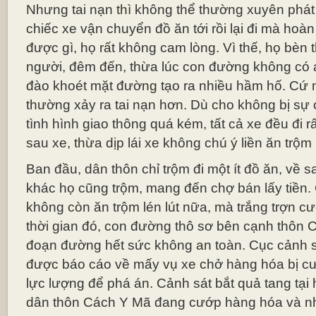
Nhưng tai nạn thì không thể thường xuyên phát
chiếc xe vận chuyển đồ ăn tới rồi lại đi mà hoà
được gì, họ rất không cam lòng. Vì thế, họ bèn 
người, đêm đến, thừa lúc con đường không có 
đào khoét mặt đường tạo ra nhiều hầm hố. Cứ 
thường xảy ra tai nạn hơn. Dù cho không bị sự c
tình hình giao thông quá kém, tất cả xe đều đi r
sau xe, thừa dịp lái xe không chú ý liền ăn trộ
Ban đầu, dân thôn chỉ trộm đi một ít đồ ăn, về
khác họ cũng trộm, mang đến chợ bán lấy tiền.
không còn ăn trộm lén lút nữa, mà trắng trợn c
thời gian đó, con đường thô sơ bên cạnh thôn 
đoạn đường hết sức không an toàn. Cục cảnh s
được báo cáo về mấy vụ xe chở hàng hóa bị c
lực lượng để phá án. Cảnh sát bắt quả tang tại 
dân thôn Cách Y Mã đang cướp hàng hóa và nh