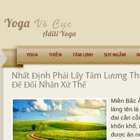
YOGA
THIỀN
TÂM LINH
SUY NGẪM
N
Nhất Định Phải Lấy Tâm Lương Th
Để Đối Nhân Xử Thế
Miền Bắc 
làng tên l
đai cằn cỗ
khốn khổ, 
được ăn no