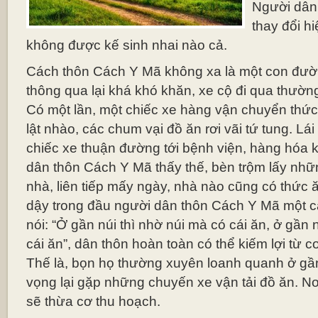
Người dân
thay đổi hi
không được kế sinh nhai nào cả.
Cách thôn Cách Y Mã không xa là một con đườn
thông qua lại khá khó khăn, xe cộ đi qua thườn
Có một lần, một chiếc xe hàng vận chuyển thứ
lật nhào, các chum vại đồ ăn rơi vãi tứ tung. Lái
chiếc xe thuận đường tới bệnh viện, hàng hóa k
dân thôn Cách Y Mã thấy thế, bèn trộm lấy nhữ
nhà, liên tiếp mấy ngày, nhà nào cũng có thức 
dậy trong đầu người dân thôn Cách Y Mã một c
nói: “Ở gần núi thì nhờ núi mà có cái ăn, ở gầ
cái ăn”, dân thôn hoàn toàn có thể kiếm lợi từ
Thế là, bọn họ thường xuyên loanh quanh ở gầ
vọng lại gặp những chuyến xe vận tải đồ ăn. Nơ
sẽ thừa cơ thu hoạch.