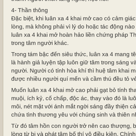
4- Thần thông
Đặc biệt, khi luân xa 4 khai mở cao có cảm giác
lòng, mà không phải vì lý do hoặc tác động nào
luân xa 4 khai mở hoàn hảo liền chứng pháp Th
trong tâm người khác.
Trong tám bậc đến siêu thức, luân xa 4 mang tê
là hành giả luyện tập luôn giữ tâm trong sáng v
người. Người có tính hòa khí thì huệ tâm khai m
được nhiều người quí mến và cầm thú đều tỏ 
Muốn luân xa 4 khai mở cao phải gạt bỏ tính th
muội, ích kỷ, cố chấp, độc ác, thay vào đó là lu
môi, nét mặt với ánh mắt ngời sáng đầy thiện cảm
chứa tình thương yêu với chúng sinh và thiên n
Từ đó tâm hồn con người trở nên cao thượng, bi
lòng từ bi và phát tâm bố thí vô điều kiện. Chí