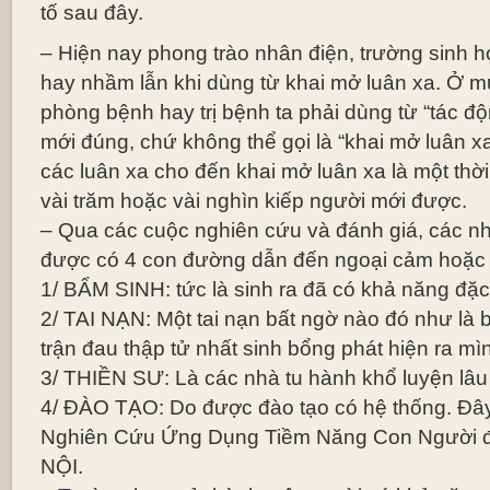
tố sau đây.
– Hiện nay phong trào nhân điện, trường sinh
hay nhầm lẫn khi dùng từ khai mở luân xa. Ở 
phòng bệnh hay trị bệnh ta phải dùng từ “tác độ
mới đúng, chứ không thể gọi là “khai mở luân x
các luân xa cho đến khai mở luân xa là một thời 
vài trăm hoặc vài nghìn kiếp người mới được.
– Qua các cuộc nghiên cứu và đánh giá, các nh
được có 4 con đường dẫn đến ngoại cảm hoặc 
1/ BẨM SINH: tức là sinh ra đã có khả năng đặc b
2/ TAI NẠN: Một tai nạn bất ngờ nào đó như là bị 
trận đau thập tử nhất sinh bổng phát hiện ra m
3/ THIỀN SƯ: Là các nhà tu hành khổ luyện lâ
4/ ĐÀO TẠO: Do được đào tạo có hệ thống. Đâ
Nghiên Cứu Ứng Dụng Tiềm Năng Con Người đ
NỘI.