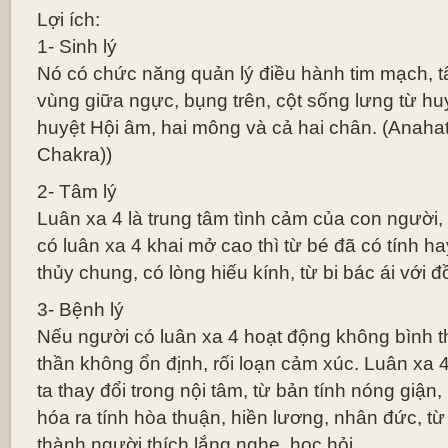
Lợi ích:
1- Sinh lý
Nó có chức năng quản lý điều hành tim mạch, tâ
vùng giữa ngực, bụng trên, cột sống lưng từ h
huyệt Hội âm, hai mông và cả hai chân. (Anaha
Chakra))
2- Tâm lý
Luân xa 4 là trung tâm tình cảm của con người
có luân xa 4 khai mở cao thì từ bé đã có tính ha
thủy chung, có lòng hiếu kính, từ bi bác ái với đ
3- Bệnh lý
Nếu người có luân xa 4 hoạt động không bình th
thần không ổn định, rối loạn cảm xúc. Luân xa 
ta thay đổi trong nội tâm, từ bản tính nóng giận,
hóa ra tính hòa thuận, hiền lương, nhân đức, từ
thành người thích lắng nghe, học hỏi.