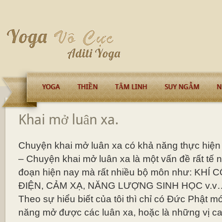
YOGA
THIỀN
TÂM LINH
SUY NGẪM
N
Khai mở luân xa.
Chuyện khai mở luân xa có khả năng thực hiệ
– Chuyện khai mở luân xa là một vấn đề rất tế nh
đoạn hiện nay mà rất nhiều bộ môn như: KH
ĐIỆN, CẢM XẠ, NĂNG LƯỢNG SINH HỌC v.v… t
Theo sự hiểu biết của tôi thì chỉ có Đức Phật m
năng mở được các luân xa, hoặc là những vị cao