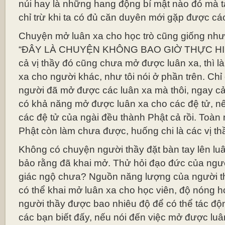
núi hay là những hang động bí mật nào đó mà ta
chỉ trừ khi ta có đủ căn duyên mới gặp được các
Chuyện mở luân xa cho học trò cũng giống như h
“ĐÂY LÀ CHUYỆN KHÔNG BAO GIỜ THỰC HIỆ
cả vị thầy đó cũng chưa mở được luân xa, thì l
xa cho người khác, như tôi nói ở phần trên. Chỉ
người đã mở được các luân xa mà thôi, ngay c
có khả năng mở được luân xa cho các đệ tử, nế
các đệ tử của ngài đều thành Phật cả rồi. Toàn
Phật còn làm chưa được, huống chi là các vị th
Không có chuyện người thầy đặt bàn tay lên luâ
bảo rằng đã khai mở. Thử hỏi đạo đức của ngườ
giác ngộ chưa? Nguồn năng lượng của người t
có thể khai mở luân xa cho học viên, độ nóng h
người thầy được bao nhiêu độ để có thể tác đ
các bạn biết đấy, nếu nói đến việc mở được luân