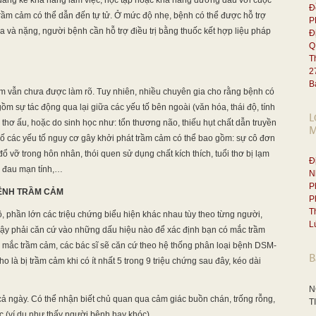
m đáng kể khả năng làm việc, học tập hoặc khả năng đương đầu với cuộc
Đ
ầm cảm có thể dẫn đến tự tử. Ở mức độ nhẹ, bệnh có thể được hỗ trợ
P
 và nặng, người bệnh cần hỗ trợ điều trị bằng thuốc kết hợp liệu pháp
Đ
Q
T
2
B
m vẫn chưa được làm rõ. Tuy nhiên, nhiều chuyên gia cho rằng bệnh có
ồm sự tác động qua lại giữa các yếu tố bên ngoài (văn hóa, thái độ, tính
L
 thơ ấu, hoặc do sinh học như: tổn thương não, thiếu hụt chất dẫn truyền
M
ố các yếu tố nguy cơ gây khởi phát trầm cảm có thể bao gồm: sự cô đơn
đổ vỡ trong hôn nhân, thói quen sử dụng chất kích thích, tuổi thơ bị lạm
Đ
ý đau mạn tính,…
N
P
ỆNH TRẦM CẢM
P
T
, phần lớn các triệu chứng biểu hiện khác nhau tùy theo từng người,
L
i. Vậy phải căn cứ vào những dấu hiệu nào để xác định bạn có mắc trầm
ắc trầm cảm, các bác sĩ sẽ căn cứ theo hệ thống phân loại bệnh DSM-
B
 là bị trầm cảm khi có ít nhất 5 trong 9 triệu chứng sau đây, kéo dài
N
ả ngày. Có thể nhận biết chủ quan qua cảm giác buồn chán, trống rỗng,
T
 (ví dụ như thấy người bệnh hay khóc).