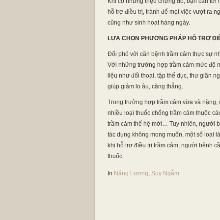
Khi có những triệu chứng đó, bạn cần tới 
hỗ trợ điều trị, tránh để mọi việc vượt r
cũng như sinh hoạt hàng ngày.
LỰA CHỌN PHƯƠNG PHÁP HỖ TRỢ ĐI
Đối phó với căn bệnh trầm cảm thực sự như
Với những trường hợp trầm cảm mức độ nh
liệu như đối thoại, tập thể dục, thư giãn
giúp giảm lo âu, căng thẳng.
Trong trường hợp trầm cảm vừa và nặng, cần 
nhiều loại thuốc chống trầm cảm thuộc c
trầm cảm thế hệ mới… Tuy nhiên, người bệ
tác dụng không mong muốn, một số loại là
khi hỗ trợ điều trị trầm cảm, người bệnh c
thuốc.
In
Năng Lượng
,
Suy Ngẫm