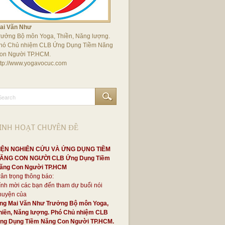
ai Văn Như
rưởng Bộ môn Yoga, Thiền, Năng lượng.
hó Chủ nhiệm CLB Ứng Dụng Tiềm Năng
on Người TP.HCM.
ttp://www.yogavocuc.com
INH HOẠT CHUYÊN ĐỀ
IỆN NGHIÊN CỨU VÀ ỨNG DỤNG TIỀM
ĂNG CON NGƯỜI CLB Ứng Dụng Tiềm
ăng Con Người TP.HCM
rân trọng thông báo:
ính mời các bạn đến tham dự buổi nói
huyện của
ng Mai Văn Như Trưởng Bộ môn Yoga,
hiền, Năng lượng. Phó Chủ nhiệm CLB
ng Dụng Tiềm Năng Con Người TP.HCM.