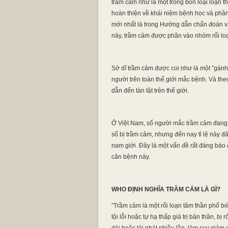
trầm cảm như là một trong bốn loại loạn
hoàn thiện về khái niệm bệnh học và phân
mới nhất là trong Hướng dẫn chẩn đoán và
này, trầm cảm được phân vào nhóm rối lo
Sở dĩ trầm cảm được coi như là một ”gánh
người trên toàn thế giới mắc bệnh. Và th
dẫn đến tàn tật trên thế giới.
Ở Việt Nam, số người mắc trầm cảm đang
số bị trầm cảm, nhưng đến nay tỉ lệ này đã
nam giới. Đây là một vấn đề rất đáng báo
căn bệnh này.
WHO ĐỊNH NGHĨA TRẦM CẢM LÀ GÌ?
”Trầm cảm là một rối loạn tâm thần phổ bi
tội lỗi hoặc tự hạ thấp giá trị bản thân, b