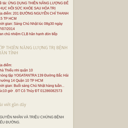
ề tài: ỨNG DỤNG THIỀN NĂNG LƯỢNG ĐỂ
HỤC HỒI SỨC KHỎE SAU HÓA TRỊ
ịa điểm: 201 ĐƯỜNG NGUYỄN CHÍ THANH
.5 TP HCM
hời gian: Sáng Chủ Nhật lúc 08g30 ngày
7/07/2014
an chủ nhiệm CLB hân hạnh đón tiếp
ỚP THIỀN NĂNG LƯỢNG TRỊ BỆNH
ÃN TÍNH
ịa điểm:
hà Thiếu nhi quận 10
hòng tập YOGATANTRA 139 Đường Bắc Hải
hường 14 Quận 10 TP HCM
hời gian: Buổi sáng Chủ Nhật hàng tuần...
úc10 giờ . ĐT Cô Thủy ĐT 01286082573
ài viết gần đây
GUYÊN NHÂN VÀ TRIỆU CHỨNG BỆNH
IỂU ĐƯỜNG.