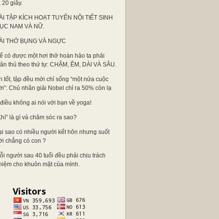
 20 giây.
ÀI TẬP KÍCH HOẠT TUYẾN NỘI TIẾT SINH
ỤC NAM VÀ NỮ.
ÀI THỞ BỤNG VÀ NGỰC
ể có được một hơi thở hoàn hảo ta phải
uân thủ theo thứ tự: CHẬM, ÊM, DÀI VÀ SÂU.
n tốt, tập đều mới chỉ sống “một nửa cuộc
ời”: Chủ nhân giải Nobel chỉ ra 50% còn lạ
 điều không ai nói với bạn về yoga!
Khí” là gì và chăm sóc ra sao?
ại sao có nhiều người kết hôn nhưng suốt
ời chẳng có con ?
ỗi người sau 40 tuổi đều phải chịu trách
hiệm cho khuôn mặt của mình.