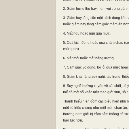
2. Giảm hứng thú hay niềm vui trong gần n
3. Giảm hay tăng cân một cách đáng kể mà
hoặc giảm hay tăng cảm giác thèm ăn hơn
4. Mất ngủ hoặc ngủ quá mức.
5. Quá kích động hoặc quá chậm chạp (có
chủ quan).
6. Mệt mỏi hoặc mất năng lượng.
7. Cảm giác vô dụng, tội lỗi quá mức hoặ
8. Giảm khả năng suy nghĩ, tập trung, thiế
9. Suy nghĩ thường xuyên về cái chết, có ý 
thể có một số khác biệt theo giới tính, độ 
Thanh thiếu niên gồm các biểu hiện như lo
một số triệu chứng như mệt mỏi, chán ăn, m
thường nam giới bị trầm cảm không có sự 
bạo lực hơn.