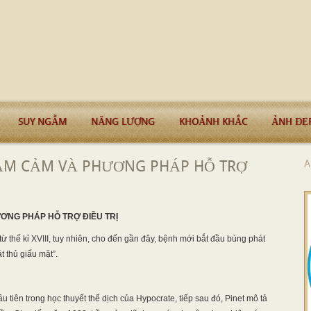
SUY NGẪM
NĂNG LƯỢNG
KHOẢNH KHẮC
ẢNH ĐẸ
ẦM CẢM VÀ PHƯƠNG PHÁP HỖ TRỢ
A
NG PHÁP HỖ TRỢ ĐIỀU TRỊ
ừ thế kỉ XVIII, tuy nhiên, cho đến gần đây, bệnh mới bắt đầu bùng phát
 thủ giấu mặt”.
 tiên trong học thuyết thể dịch của Hypocrate, tiếp sau đó, Pinet mô tả