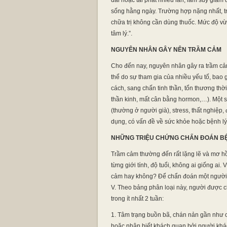
dài hoặc tái phát nhiều lần, làm suy giả
sống hằng ngày. Trường hợp nặng nhất, tr
chữa trị không cần dùng thuốc. Mức độ vừa
tâm lý.”.
NGUYÊN NHÂN GÂY NÊN TRẦM CẢM
Cho đến nay, nguyên nhân gây ra trầm cả
thể do sự tham gia của nhiều yếu tố, bao g
cách, sang chấn tinh thần, tổn thương thời
thần kinh, mất cân bằng hormon,…). Một s
(thường ở người già), stress, thất nghiệp, 
dụng, có vấn đề về sức khỏe hoặc bệnh l
NHỮNG TRIỆU CHỨNG CHẨN ĐOÁN B
Trầm cảm thường đến rất lặng lẽ và mơ hồ
từng giới tính, độ tuổi, không ai giống a
cảm hay không? Để chẩn đoán một người m
V. Theo bảng phân loại này, người được cho
trong ít nhất 2 tuần:
1. Tâm trạng buồn bã, chán nản gần như c
hoặc nhận biết khách quan bởi người khác