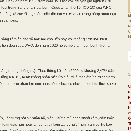
 thần. Cho đến năm 1992, trầm cảm đã được các chuyên gia nghiên cứu
 loại trong Bảng phân loại bệnh Quốc tế lần thứ 10 (ICD-10) của WHO,
 thống kê các rối loạn tâm thần lần thứ 5 (DSM-V). Trong bảng phân loại
M
ạn cảm xúc.
T
P
C
h
 nặng tiềm ẩn cho xã hội” bởi cho đến nay, có khoảng hơn 350 triệu
eo tiên đoán của WHO, đến năm 2020 nó sẽ trở thành căn bệnh thứ hai
 tăng nhang chóng mặt. Theo thống kê, năm 2000 có khoảng 2,47% dân
S
 tăng lên 3%, bệnh không phân biệt lứa tuổi, tỷ lệ mắc ở nữ giới cao hơn
 động nhưng phần lớn mọi người đều chưa có những hiểu biết thực sự về
V
N
N
T
K
c
ến, đặc trưng bởi sự buồn bã, mất đi hứng thú hoặc khoái cảm, cảm thấy
Ô
T
ị rối loạn giấc ngủ hoặc ăn uống, và kém tập trung”. ”Trầm cảm có thể kéo
Ứ