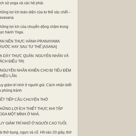
ịch sử yoga và các hệ phái.
hững lợi ích toàn diện của tư thế xác chết –
avasana
hững lợi ích của chuyển động chậm trong
hực hành Yoga.
ẠN NÊN THỰC HÀNH PRANAYAMA
RƯỚC HAY SAU TƯ THẾ [ASANA]
Ạ DÀY THỰC QUẢN: NGUYÊN NHÂN VÀ
ÁCH ĐIỀU TRỊ
 NGUYÊN NHÂN KHIẾN CHO BỊ TIỂU ĐÊM
HIỀU LẦN.
uy giảm trí nhớ ở người già: Cách nhận biết
à phòng tránh
IẾT TIẾP CÂU CHUYỆN THỞ
HỮNG LỢI ÍCH THIẾT THỰC KHI TẬP
OGA MỘT MÌNH Ở NHÀ.
UY GIẢM TRÍ NHỚ Ở NGƯỜI CAO TUỔI.
ài thở bụng, ngực và cổ. Hít vào 20 giây, thở