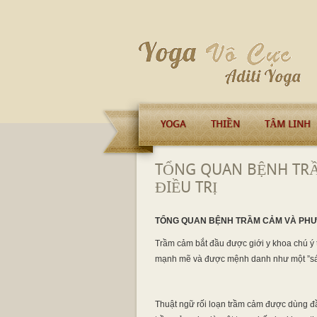
YOGA
THIỀN
TÂM LINH
TỔNG QUAN BỆNH TR
ĐIỀU TRỊ
TỔNG QUAN BỆNH TRẦM CẢM VÀ PHƯƠ
Trầm cảm bắt đầu được giới y khoa chú ý t
mạnh mẽ và được mệnh danh như một ”sát
Thuật ngữ rối loạn trầm cảm được dùng đầu