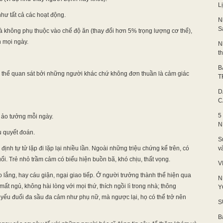
L
hư tất cả các hoạt động.
N
S
 không phụ thuộc vào chế độ ăn (thay đổi hơn 5% trọng lượng cơ thể),
 mọi ngày.
N
t
B
 thể quan sát bởi những người khác chứ không đơn thuần là cảm giác
T
D
C
5
c ảo tưởng mỗi ngày.
N
u quyết đoán.
S
định tự tử lặp đi lặp lại nhiều lần. Ngoài những triệu chứng kể trên, có
v
tuổi. Trẻ nhỏ trầm cảm có biểu hiện buồn bã, khó chịu, thất vọng.
V
 lắng, hay cáu giận, ngại giao tiếp. Ở người trưởng thành thể hiện qua
N
ất ngủ, không hài lòng với mọi thứ, thích ngồi lì trong nhà; thông
Y
yếu đuối đa sầu đa cảm như phụ nữ, mà ngược lại, họ có thể trở nên
S
B