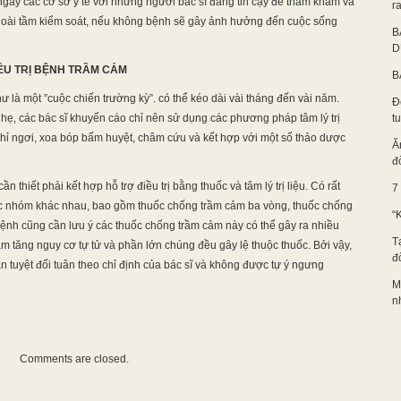
ngay các cơ sở y tế với những người bác sĩ đáng tin cậy để thăm khám và
ra
a ngoài tầm kiểm soát, nếu không bệnh sẽ gây ảnh hưởng đến cuộc sống
B
D
ỀU TRỊ BỆNH TRẦM CẢM
B
 là một ”cuộc chiến trường kỳ”. có thể kéo dài vài tháng đến vài năm.
Đ
ẹ, các bác sĩ khuyến cáo chỉ nên sử dụng các phương pháp tâm lý trị
t
 nghỉ ngơi, xoa bóp bấm huyệt, châm cứu và kết hợp với một số thảo dược
Ă
đ
thiết phải kết hợp hỗ trợ điều trị bằng thuốc và tâm lý trị liệu. Có rất
7
ác nhóm khác nhau, bao gồm thuốc chống trầm cảm ba vòng, thuốc chống
“
nh cũng cần lưu ý các thuốc chống trầm cảm này có thể gây ra nhiều
T
m tăng nguy cơ tự tử và phần lớn chúng đều gây lệ thuộc thuốc. Bởi vậy,
đ
ần tuyệt đối tuân theo chỉ định của bác sĩ và không được tự ý ngưng
M
n
Comments are closed.