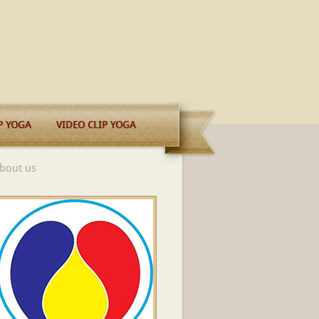
P YOGA
VIDEO CLIP YOGA
bout us