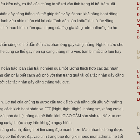
Đ
u kiện này, cơ thể của chúng ta sẽ rơi vào tình trạng trì trệ, trầm uất.
P
 nhân gây căng thẳng có thể giúp thúc đẩy tốt hơn khả năng hoạt động
Đ
Q
danh đều nhìn nhận cái lợi của “ánh đèn sân khấu” khi nó tác động
T
hể thao biết rõ tầm quan trọng của “sự gia tăng adrenaline” giúp họ
2
B
chấn cũng có thể dẫn đến các phản ứng gây căng thẳng. Nghiên cứu cho
ĩ hè cũng có thể gây nên sự căng thẳng như việc bạn bị mất chỗ làm hay
L
M
 hoàn hảo, bạn cần trải nghiệm qua một lượng thích hợp các tác nhân
Đ
g cần phải biết cách đối phó với tình trạng quá tải của tác nhân gây căng
N
bởi các tác nhân gây căng thẳng tiêu cực.
P
P
T
L
ính. Cơ thể của chúng ta được cấu tạo để có khả năng đối đầu với những
cách kích hoạt phản xạ FFF [fright, fight, flight]- hoảng sợ, kháng cự lại,
B
 đối phó đa hệ thống do hệ thần kinh GIAO CẢM sản sinh ra. Nó đưa cơ
ng cự lại hoặc chạy trốn khi gặp nguy hiểm.
N
im tăng nhanh, đồng thời tim cũng đập mạnh hơn. Máu nhanh chóng được
T
 bộ cơ thể được đặt vào tình trạng báo động khi hóoc môn adrenaline tiết