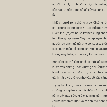
người thân, ly dị, chuyển nhà, sinh em bé
cần hai sự kiện trong số đó xảy ra cùng t
rồi.
Nhiều người trong chúng ta có lối sống rấ
bạn không có thời gian để tập thể dục hay
luyện thể lực, cơ thể sẽ trở nên cứng nhắ
bạn không tập luyện. Say mê tập luyện th
người lựa chọn để đối phó với stress. Điề
các người mẫu nổi tiếng, nhưng nó lại đư
không may là hiệu quả tổng thể của nó chỉ
Bạn cũng có thể làm gia tăng mức độ stress
lái xe trên những đoạn đường dài đều khôn
bộ như các túi xách đi chợ , cặp vở hay bế
gánh nặng về thể lực như vậy sẽ gây căng
Trạng thái thể lực và tình cảm của bạn ảnh
thường tạo áp lực cho bản thân để hoàn thà
bệnh gây đau đớn, khó chịu kinh niên, là
chứng kích thích ruột, và các chứng bệnh 
lực.