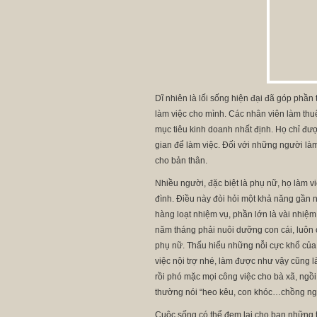
Dĩ nhiên là lối sống hiện đại đã góp phần
làm việc cho mình. Các nhân viên làm thuê
mục tiêu kinh doanh nhất định. Họ chỉ đượ
gian để làm việc. Đối với những người làm
cho bản thân.
Nhiều người, đặc biệt là phụ nữ, họ làm 
đình. Điều này đòi hỏi một khả năng gần n
hàng loạt nhiệm vụ, phần lớn là vài nhiệ
năm tháng phải nuôi dưỡng con cái, luôn ở
phụ nữ. Thấu hiểu những nỗi cực khổ của 
việc nội trợ nhé, làm được như vậy cũng l
rồi phó mặc mọi công việc cho bà xã, ngồ
thường nói “heo kêu, con khóc…chồng ngồi
Cuộc sống có thể đem lại cho bạn những t