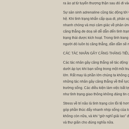
ra ào ạt từ tuyến thượng thận sau đó đi v
Sự sản sinh adrenaline cũng tác động tới 
hệ. Khi tình trạng khẩn cấp qua đi, phản 
nhanh chóng và mọi cảm giác về phản ứng
căng thẳng đe doạ sẽ dễ dẫn đến tình trạn
trạng thái được kích hoạt. Trong tình tra
người đó luôn bị căng thẳng, dần dần sẽ 
CÁC TÁC NHÂN GÂY CĂNG THẲNG TIÊ
Các tác nhân gây căng thẳng sẽ tác động tớ
dưới áp lực khi bạn sống trong một môi tr
lớn. Rất may là phần lớn chúng ta không 
những tác nhân gây căng thẳng về thể lực, 
trường sống. Các điều kiện làm việc bất l
như tình trạng giao thông không đáng tin c
Stress về trí não là tình trạng còn tồi tệ
góp phần thúc đẩy nhanh nhịp sống của loà
không còn nữa, và khi “giờ nghĩ giải lao” 
và thư giãn cho đúng nghĩa nữa.