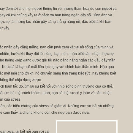
nay đem tới cho mọi người thông tin về những thảm hoạ do con người và
ngay cả khi chúng xảy ra ở cách xa bạn hàng ngàn cây số. Hình ảnh và
c sự là những tác nhân gây căng thẳng nặng nề, đặc biệt là khi bạn
ư vậy.
ác nhân gây căng thẳng, bạn cần phải xem xét lại lối sống của mình và
nhiên, trước khi thay đổi lối sống, bạn nên nhận biết cảm nhận thực sự
 cho thông điệp đang được gửi tới não bằng hàng ngàn các đầu dây thần
. Kết quả là bạn sẽ mất liên lạc ngay với chính bản thân mình. Hậu quả
c mệt mỏi cho tới khi nó chuyển sang tình trạng kiệt sức, hay không biết
 không thể chịu đựng được.
ách hãm tốc độ, tìm lại sự kết nối với nhịp sống bình thường của cơ thể,
 sát cơ thể một cách khách quan, bạn sẽ thật sự có ý thức về cảm nhận
ện của stress
thân, các triệu chứng của stress sẽ giảm đi. Những cơn sợ hãi và những
n sẽ cảm thấy là chúng không còn chế ngự bạn được nữa.
àn xưa, tái kết nối bạn với cái