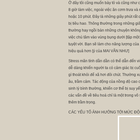
Ở đây tôi cũng muốn bày tỏ và cũng như 
8 giờ làm việc, ngoài việc ăn cơm trưa và
hoặc 10 phút. Đây là những giây phút rất q
bị tiêu hao. Thông thường trong những gi
thường hay ngồi bàn những chuyện không 
việc chú tâm vào vùng bụng dưới [tập một 
tuyệt vời. Bạn sẽ làm cho năng lượng của
hiệu quả hơn [ý của MAI VĂN NHƯ]
Stress mãn tính dần dần có thể dẫn đến việ
dễ dàng khiến người ta có cảm giác bị c
gì thoát khỏi để xã hơi đôi chút. Thường 
âu, trầm cảm. Tác động của nồng độ cao c
sinh lý bình thường, khiến cơ thể bị suy 
các vấn đề về tiêu hoá chỉ là một trong vô
thêm trầm trọng.
CÁC YẾU TỐ ẢNH HƯỞNG TỚI MỨC ĐỘ