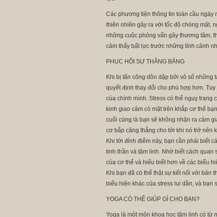
Các phương tiện thông tin toàn cầu ngày 
thiên nhiên gây ra với tốc độ chóng mặt, 
những cuộc phỏng vấn gây thương tâm, thự
cảm thấy bất lực trước những tình cảnh nh
PHỤC HỒI SỰ THĂNG BẰNG
Khi bị tấn công dồn dập bởi vô số những t
quyết định thay đổi cho phù hợp hơn. Tuy 
của chính mình. Stress có thể nguỵ trang
kinh giao cảm có mặt trên khắp cơ thể bạn
cuối cùng là bạn sẽ không nhận ra cảm giá
cơ bắp căng thẳng cho tới khi nó trở nên
Khi tới đỉnh điểm này, bạn cần phải biết c
tinh thần và tâm linh. Nhờ biết cách quan
của cơ thể và hiểu biết hơn về các biểu hi
Khi bạn đã có thể thật sự kết nối với bản 
biểu hiện khác của stress lui dần, và bạ
YOGA CÓ THỂ GIÚP GÌ CHO BẠN?
Yoga là một môn khoa học tâm linh có từ ng