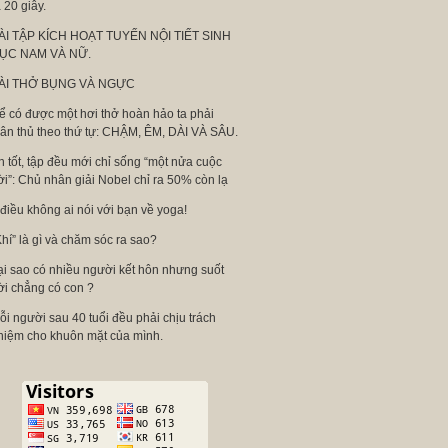
 20 giây.
ÀI TẬP KÍCH HOẠT TUYẾN NỘI TIẾT SINH
ỤC NAM VÀ NỮ.
ÀI THỞ BỤNG VÀ NGỰC
ể có được một hơi thở hoàn hảo ta phải
uân thủ theo thứ tự: CHẬM, ÊM, DÀI VÀ SÂU.
n tốt, tập đều mới chỉ sống “một nửa cuộc
ời”: Chủ nhân giải Nobel chỉ ra 50% còn lạ
 điều không ai nói với bạn về yoga!
Khí” là gì và chăm sóc ra sao?
ại sao có nhiều người kết hôn nhưng suốt
ời chẳng có con ?
ỗi người sau 40 tuổi đều phải chịu trách
hiệm cho khuôn mặt của mình.