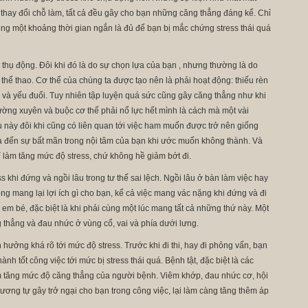
, thay đổi chỗ làm, tất cả đều gây cho bạn những căng thẳng đáng kể. Chỉ
rong một khoảng thời gian ngắn là đủ để bạn bị mắc chứng stress thái quá
t thụ động. Đôi khi đó là do sự chọn lựa của bạn , nhưng thường là do
 thể thao. Cơ thể của chúng ta được tạo nên là phải hoạt động: thiếu rèn
c và yếu đuối. Tuy nhiên tập luyện quá sức cũng gây căng thẳng như khi
ường xuyên và buộc cơ thể phải nổ lực hết mình là cách mà một vài
u này đôi khi cũng có liên quan tới việc ham muốn được trở nên giống
a đến sự bất mãn trong nội tâm của bạn khi ước muốn không thành. Và
 làm tăng mức độ stress, chứ không hề giảm bớt đi.
 khi đứng và ngồi lâu trong tư thế sai lệch. Ngồi lâu ở bàn làm việc hay
g mang lại lợi ích gì cho bạn, kể cả việc mang vác nặng khi đứng và đi
 em bé, đặc biệt là khi phải cùng một lúc mang tất cả những thứ này. Một
 thẳng và đau nhức ở vùng cổ, vai và phía dưới lưng.
 hưởng khá rõ tới mức độ stress. Trước khi đi thi, hay đi phỏng vấn, bạn
nh tốt công việc tới mức bị stress thái quá. Bệnh tật, đặc biệt là các
m tăng mức độ căng thẳng của người bệnh. Viêm khớp, đau nhức cơ, hội
tương tự gây trở ngại cho bạn trong công việc, lại làm càng tăng thêm áp