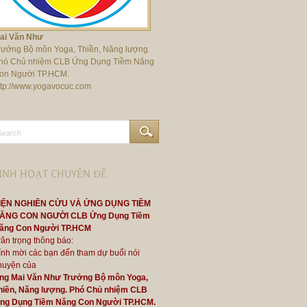
ai Văn Như
rưởng Bộ môn Yoga, Thiền, Năng lượng.
hó Chủ nhiệm CLB Ứng Dụng Tiềm Năng
on Người TP.HCM.
ttp://www.yogavocuc.com
INH HOẠT CHUYÊN ĐỀ
IỆN NGHIÊN CỨU VÀ ỨNG DỤNG TIỀM
ĂNG CON NGƯỜI CLB Ứng Dụng Tiềm
ăng Con Người TP.HCM
rân trọng thông báo:
ính mời các bạn đến tham dự buổi nói
huyện của
ng Mai Văn Như Trưởng Bộ môn Yoga,
hiền, Năng lượng. Phó Chủ nhiệm CLB
ng Dụng Tiềm Năng Con Người TP.HCM.