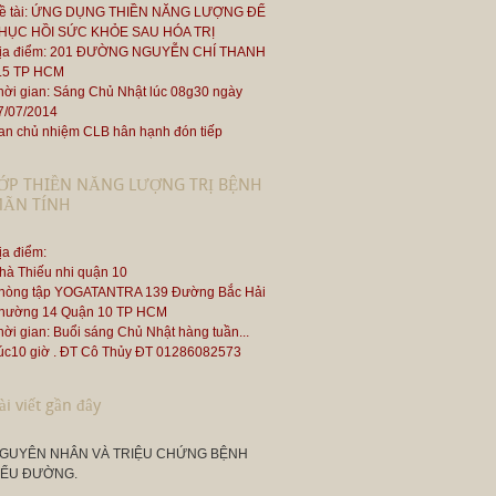
ề tài: ỨNG DỤNG THIỀN NĂNG LƯỢNG ĐỂ
HỤC HỒI SỨC KHỎE SAU HÓA TRỊ
ịa điểm: 201 ĐƯỜNG NGUYỄN CHÍ THANH
.5 TP HCM
hời gian: Sáng Chủ Nhật lúc 08g30 ngày
7/07/2014
an chủ nhiệm CLB hân hạnh đón tiếp
ỚP THIỀN NĂNG LƯỢNG TRỊ BỆNH
ÃN TÍNH
ịa điểm:
hà Thiếu nhi quận 10
hòng tập YOGATANTRA 139 Đường Bắc Hải
hường 14 Quận 10 TP HCM
hời gian: Buổi sáng Chủ Nhật hàng tuần...
úc10 giờ . ĐT Cô Thủy ĐT 01286082573
ài viết gần đây
GUYÊN NHÂN VÀ TRIỆU CHỨNG BỆNH
IỂU ĐƯỜNG.