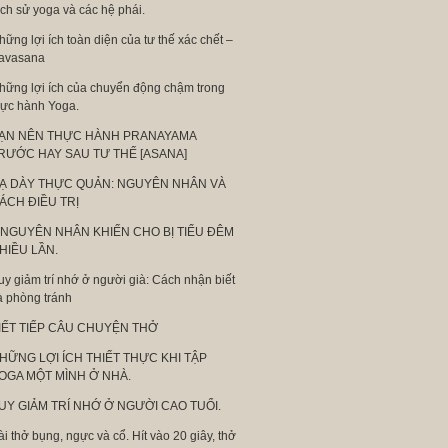
ịch sử yoga và các hệ phái.
hững lợi ích toàn diện của tư thế xác chết –
avasana
hững lợi ích của chuyển động chậm trong
hực hành Yoga.
ẠN NÊN THỰC HÀNH PRANAYAMA
RƯỚC HAY SAU TƯ THẾ [ASANA]
Ạ DÀY THỰC QUẢN: NGUYÊN NHÂN VÀ
ÁCH ĐIỀU TRỊ
 NGUYÊN NHÂN KHIẾN CHO BỊ TIỂU ĐÊM
HIỀU LẦN.
uy giảm trí nhớ ở người già: Cách nhận biết
à phòng tránh
IẾT TIẾP CÂU CHUYỆN THỞ
HỮNG LỢI ÍCH THIẾT THỰC KHI TẬP
OGA MỘT MÌNH Ở NHÀ.
UY GIẢM TRÍ NHỚ Ở NGƯỜI CAO TUỔI.
ài thở bụng, ngực và cổ. Hít vào 20 giây, thở