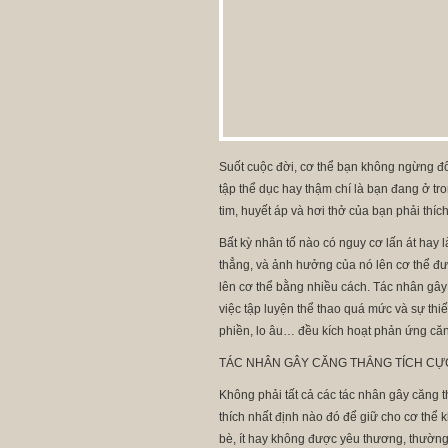
Suốt cuộc đời, cơ thể bạn không ngừng đố
tập thể dục hay thậm chí là bạn đang ở tro
tim, huyết áp và hơi thở của bạn phải thíc
Bất kỳ nhân tố nào có nguy cơ lấn át hay
thẳng, và ảnh hưởng của nó lên cơ thể đư
lên cơ thể bằng nhiều cách. Tác nhân gây
việc tập luyện thể thao quá mức và sự thi
phiền, lo âu… đều kích hoạt phản ứng căn
TÁC NHÂN GÂY CĂNG THẲNG TÍCH CỰ
Không phải tất cả các tác nhân gây căng t
thích nhất định nào đó để giữ cho cơ thể
bè, ít hay không được yêu thương, thường 