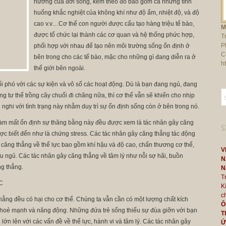
hưởng của đời sống, kèm theo đó bao gồm cả những tình
huống khắc nghiệt của không khí như độ ẩm, nhiệt độ, và độ
cao v.v…Cơ thể con người được cấu tạo hàng triệu tế bào,
M
được tổ chức lại thành các cơ quan và hệ thống phức hợp,
T
P
phối hợp với nhau để tạo nên môi trường sống ổn định ở
C
bên trong cho các tế bào, mặc cho những gì đang diễn ra ở
h
thế giới bên ngoài.
i phó với các sự kiện và vô số các hoạt động. Dù là bạn đang ngủ, đang
ng tư thế trồng cây chuối đi chăng nữa, thì cơ thể vẫn sẽ khiến cho nhịp
h nghi với tình trạng này nhằm duy trì sự ổn định sống còn ở bên trong nó.
 làm mất ổn định sự thăng bằng này đều được xem là tác nhân gây căng
S
ợc biết đến như là chứng stress. Các tác nhân gây căng thẳng tác động
 căng thẳng về thể lực bao gồm khí hậu và độ cao, chấn thương cơ thể,
V
ếu ngủ. Các tác nhân gây căng thẳng về tâm lý như nỗi sợ hãi, buồn
N
g thẳng.
N
T
C
K
c
hẳng đều có hại cho cơ thể. Chúng ta vẫn cần có một lượng chất kích
Ô
 khoẻ mạnh và năng động. Những đứa trẻ sống thiếu sự đùa giỡn với bạn
T
lớn lên với các vấn đề về thể lực, hành vi và tâm lý. Các tác nhân gây
Ứ