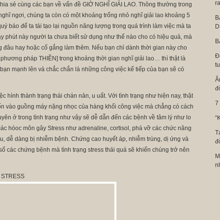
ra
chia sẻ cùng các bạn về vấn đề GIỜ NGHĨ GIẢI LAO. Thông thường trong
 nghĩ ngơi, chúng ta còn có một khoảng trống nhỏ nghĩ giải lao khoảng 5
B
uý báo để ta tái tạo lại nguồn năng lượng trong quá trình làm việc mà ta
D
ây phút này người ta chưa biết sử dụng như thế nào cho có hiệu quả, mà
B
đâu hay hoặc cố gắng làm thêm. Nếu bạn chỉ dành thời gian này cho
Đ
phương pháp THIỀN] trong khoảng thời gian nghĩ giải lao… thì thật là
t
 bạn mạnh lên và chắc chắn là những công việc kế tiếp của bạn sẽ có
Ă
đ
c hình thành trạng thái chán nản, u uất. Với tình trạng như hiện nay, thật
7
uốn vào guồng máy nặng nhọc của hàng khối công việc mà chẳng có cách
xuyên ở trong tình trạng như vậy sẽ dễ dẫn đến các bệnh về tâm lý như lo
“
ác hóoc môn gây Stress như adrenaline, cortisol, phá vỡ các chức năng
T
yếu, dễ dàng bị nhiễm bệnh. Chứng cao huyết áp, nhiễm trùng, dị ứng và
đ
 số các chứng bệnh mà tình trạng stress thái quá sẽ khiến chúng trở nên
M
n
 STRESS