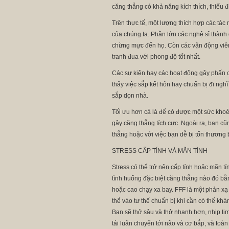
căng thẳng có khả năng kích thích, thiếu điề
Trên thực tế, một lượng thích hợp các tác
của chúng ta. Phần lớn các nghệ sĩ thành 
chừng mực đến họ. Còn các vận động viên t
tranh đua với phong độ tốt nhất.
Các sự kiện hay các hoạt động gây phấn 
thấy việc sắp kết hôn hay chuẩn bị đi ngh
sắp dọn nhà.
Tối ưu hơn cả là để có được một sức khoẻ
gây căng thẳng tích cực. Ngoài ra, bạn cũn
thẳng hoặc với việc bạn dễ bị tổn thương 
STRESS CẤP TÍNH VÀ MÃN TÍNH
Stress có thể trở nên cấp tính hoặc mãn t
tình huống đặc biệt căng thẳng nào đó bằng 
hoặc cao chạy xa bay. FFF là một phản xạ
thể vào tư thế chuẩn bị khi cần có thể khá
Bạn sẽ thở sâu và thở nhanh hơn, nhịp t
tái luân chuyển tới não và cơ bắp, và toàn