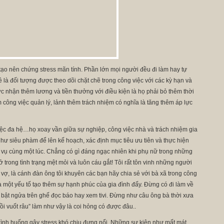
 tạo nên chứng stress mãn tính. Phần lớn mọi người đều đi làm hay tự
 là đối tượng được theo dõi chặt chẽ trong công việc với các kỳ hạn và
c nhận thêm lương và tiền thưởng với điều kiện là họ phải bỏ thêm thời
 công việc quản lý, lảnh thêm trách nhiệm có nghĩa là tăng thêm áp lực
việc đa hệ…họ xoay vần giữa sự nghiệp, công việc nhà và trách nhiệm gia
hư siêu phàm để lên kế hoạch, xác định mục tiêu ưu tiên và thực hiện
m vụ cùng một lúc. Chẳng có gì đáng ngạc nhiên khi phụ nữ trong những
 trong tình trạng mệt mỏi và luôn cáu gắt! Tôi rất tôn vinh những người
vợ, là cánh đàn ông tôi khuyên các bạn hãy chia sẻ với bà xã trong công
à một yếu tố tạo thêm sự hạnh phúc của gia đình đấy. Đừng có đi làm về
i bật ngửa trên ghế đọc báo hay xem tivi. Đừng như câu ông bà thời xưa
 vuốt râu” làm như vậy là coi hỏng có được đâu..
ình huống gây stress khó chịu đựng nổi. Những sự kiện như mất mát