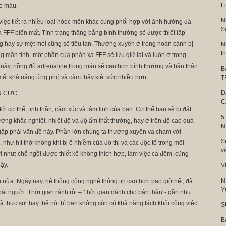
L
ào máu.
N
việc tiết ra nhiều loại hóoc môn khác cùng phối hợp với ảnh hưởng đa
S
xạ FFF biến mất. Tình trạng thăng bằng bình thường sẽ được thiết lập
 hay sự mệt mỏi cũng sẽ tiêu tan. Thường xuyên ở trong hoàn cảnh bị
N
t
g mãn tính- một phần của phản xạ FFF sẽ lưu giữ lại và luôn ở trong
ng này, nồng độ adrenaline trong máu sẽ cao hơn bình thường và bản thân
B
mất khả năng ứng phó và cảm thấy kiệt sức nhiều hơn.
T
D
U CỰC
C
i cơ thể, tinh thần, cảm xúc và tâm linh của bạn. Cơ thể bạn sẽ bị đặt
5
ường khắc nghiệt, nhiệt độ và độ ẩm thất thường, hay ở trên độ cao quá
N
gặp phải vấn đề này. Phần lớn chúng ta thường xuyên va chạm với
S
như hít thở không khí bị ô nhiễm của đô thị và các độc tố trong môi
v
ợi như: chỗ ngồi được thiết kế không thích hợp, làm việc ca đêm, cũng
ậy.
V
N
 hơn nữa. Ngày nay, hệ thống công nghệ thông tin cao hơn bao giờ hết, đã
Y
i người. Thời gian rảnh rỗi – “thời gian dành cho bản thân”- gần như
đã thực sự thay thế nó thì bạn không còn có khả năng tách khỏi công việc
S
B