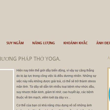
SUY NGẪM
NĂNG LƯỢNG
KHOẢNH KHẮC
ẢNH ĐẸ
HƯƠNG PHÁP THỞ YOGA.
A
Hiện nay trên thế giới đầy biến động, vì vậy sự căng thẳng
do bị áp lực trong công việc là điều đương nhiên. Những sự
việc này nếu không được giải toả, có thể sẽ trở thành stress
mãn tính. Từ đây sẽ dẫn tới nhiều loại bệnh như nhức đầu,
suy nhược thần kinh, giảm trí nhớ, cao huyết áp, các bệnh
thuộc về tim mạch, viêm loét dạ dày v.v…
Cơ thể của bạn có khả năng chịu đựng vô số những ảnh