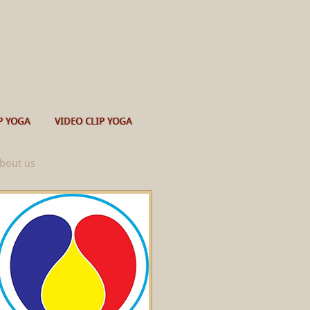
P YOGA
VIDEO CLIP YOGA
bout us