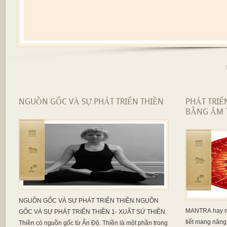
NGUỒN GỐC VÀ SỰ PHÁT TRIỂN THIỀN
PHÁT TRIỂ
BẰNG ÂM 
NGUỒN GỐC VÀ SỰ PHÁT TRIỂN THIỀN NGUỒN
MANTRA hay mậ
GỐC VÀ SỰ PHÁT TRIỂN THIỀN 1- XUẤT SỨ THIỀN
tiết mang năng
Thiền có nguồn gốc từ Ấn Độ. Thiền là một phần trong