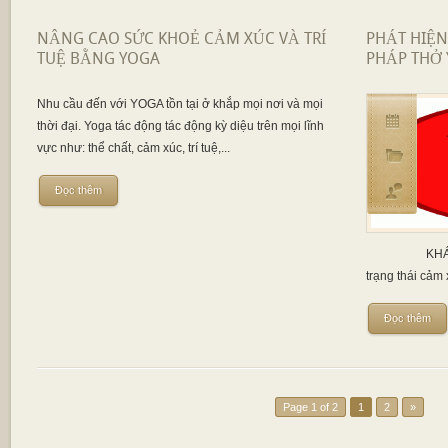
NÂNG CAO SỨC KHOẺ CẢM XÚC VÀ TRÍ
PHÁT HIỆ
TUỆ BẰNG YOGA
PHÁP THỞ
Nhu cầu đến với YOGA tồn tại ở khắp mọi nơi và mọi
thời đại. Yoga tác động tác động kỳ diệu trên mọi lĩnh
vực như: thể chất, cảm xúc, trí tuệ,...
Đọc thêm
KHÁI NIỆM 
trạng thái cảm 
Đọc thêm
Page 1 of 2
1
2
»