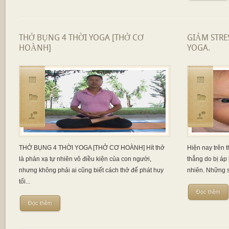
THỞ BỤNG 4 THỜI YOGA [THỞ CƠ
GIẢM STR
HOÀNH]
YOGA.
THỞ BỤNG 4 THỜI YOGA [THỞ CƠ HOÀNH] Hít thở
Hiện nay trên t
là phản xạ tự nhiên vô điều kiện của con người,
thẳng do bị áp 
nhưng không phải ai cũng biết cách thở để phát huy
nhiên. Những s
tối...
Đọc thêm
Đọc thêm