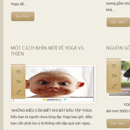
lượng gồm nhữ
Yoga đã...
khả...
Đọc thêm
Đọc thêm
MỘT CÁCH NHÌN MỚI VỀ YOGA VÀ
NGUỒN GỐC
THIỀN
YOGA có ngu
NHỮNG ĐIỀU CẦN BIẾT KHI BẮT ĐẦU TẬP YOGA
đời hơn 5000 nă
Nếu bạn là người chưa từng tập Yoga bao giờ, điều
bạn cần phải lưu ý là không nên tập quá sức ngay...
Đọc thêm