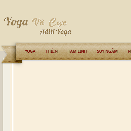
YOGA
THIỀN
TÂM LINH
SUY NGẪM
N