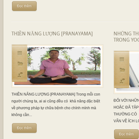
Đọc thêm
THIỀN NĂNG LƯỢNG [PRANAYAMA]
NHỮNG TH
TRONG YOG
THIỀN NĂNG LƯỢNG [PRANAYAMA] Trong mỗi con
ĐỐI VỚI NHỮN
người chúng ta, ai ai cũng đều có khả năng đặc biệt
HOẶC ĐÃ TẬP
về phương pháp tự chữa bệnh cho chính mình mà
THƯỜNG CÓ N
không cần...
VẤN VỀ ÍCH LỢ
Đọc thêm
Đọc thêm