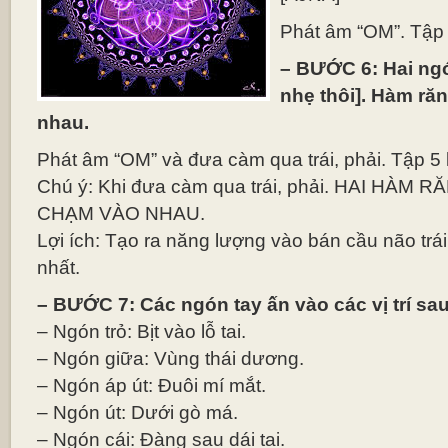
Phát âm “OM”. Tập
– BƯỚC 6: Hai ngón 
nhẹ thôi]. Hàm r
nhau.
Phát âm “OM” và đưa càm qua trái, phải. Tập 5
Chú ý: Khi đưa càm qua trái, phải. HAI HÀ
CHẠM VÀO NHAU.
Lợi ích: Tạo ra năng lượng vào bán cầu não trái
nhất.
– BƯỚC 7: Các ngón tay ấn vào các vị trí sau
– Ngón trỏ: Bịt vào lỗ tai.
– Ngón giữa: Vùng thái dương.
– Ngón áp út: Đuôi mí mắt.
– Ngón út: Dưới gò má.
– Ngón cái: Đàng sau dái tai.