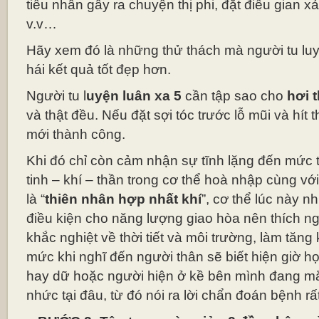
tiểu nhân gây ra chuyện thị phi, đặt điều gian 
v.v…
Hãy xem đó là những thử thách mà người tu lu
hái kết quả tốt đẹp hơn.
Người tu l
uyện luân xa 5
cần tập sao cho
hơi 
và thật đều. Nếu đặt sợi tóc trước lỗ mũi và hít
mới thành công.
Khi đó chỉ còn cảm nhận sự tĩnh lặng đến mức tu
tinh – khí – thần trong cơ thể hoà nhập cùng với
là “
thiên nhân hợp nhất khí
”, cơ thể lúc này n
điều kiện cho năng lượng giao hòa nên thích n
khắc nghiệt về thời tiết và môi trường, làm tăn
mức khi nghĩ đến người thân sẽ biết hiện giờ họ
hay dữ hoặc người hiện ở kề bên mình đang m
nhức tại đâu, từ đó nói ra lời chẩn đoán bệnh r