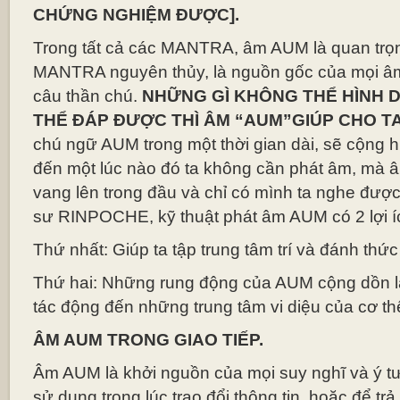
CHỨNG NGHIỆM ĐƯỢC].
Trong tất cả các MANTRA, âm AUM là quan trọn
MANTRA nguyên thủy, là nguồn gốc của mọi âm
câu thần chú.
NHỮNG GÌ KHÔNG THỂ HÌNH 
THỂ ĐÁP ĐƯỢC THÌ ÂM “AUM”GIÚP CHO TA
chú ngữ AUM trong một thời gian dài, sẽ cộng h
đến một lúc nào đó ta không cần phát âm, mà 
vang lên trong đầu và chỉ có mình ta nghe được.
sư RINPOCHE, kỹ thuật phát âm AUM có 2 lợi í
Thứ nhất: Giúp ta tập trung tâm trí và đánh thức
Thứ hai: Những rung động của AUM cộng dồn lạ
tác động đến những trung tâm vi diệu của cơ th
ÂM AUM TRONG GIAO TIẾP.
Âm AUM là khởi nguồn của mọi suy nghĩ và ý 
sử dụng trong lúc trao đổi thông tin, hoặc để trả 