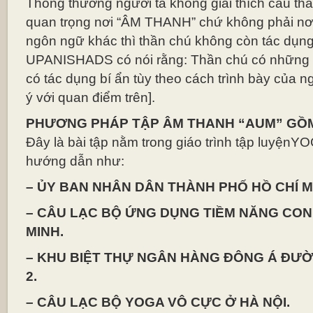
Thông thường người ta không giải thích câu thầ
quan trọng nơi “ÂM THANH” chứ không phải nơi 
ngôn ngữ khác thì thần chú không còn tác dụng
UPANISHADS có nói rằng: Thần chú có những â
có tác dụng bí ẩn tùy theo cách trình bày của ng
ý với quan điểm trên].
PHƯƠNG PHÁP TẬP ÂM THANH “AUM” GỒ
Đây là bài tập nằm trong giáo trình tập luyệnY
hướng dẫn như:
– ỦY BAN NHÂN DÂN THÀNH PHỐ HỒ CHÍ M
– CÂU LẠC BỘ ỨNG DỤNG TIỀM NĂNG CON
MINH.
– KHU BIỆT THỰ NGÂN HÀNG ĐÔNG Á ĐƯ
2.
– CÂU LẠC BỘ YOGA VÔ CỰC Ở HÀ NỘI.