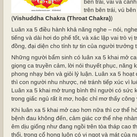
bên trái, vai và cánh
trên bên trái, vú bên 
(
Vishuddha Chakra (Throat Chakra)
)
Luân xa 5 điều hành khả năng nghe – nói, nghe r
tiếng và dài hơi do phế tốt, và xác lập vai trò vị 
đồng, đại diện cho tính tự tin của người trưởng 
Những người bẩm sinh có luân xa 5 khai mở ca
giọng ca truyền cảm, lời nói thuyết phục, năng 
phong nhạy bén và giỏi lý luận. Luân xa 5 hoạ
thì con người nhu nhược, né tránh tiếp xúc vì lu
Luân xa 5 khai mở trung bình thì người có sức kh
trong giấc ngủ rất ít mơ, hoặc chỉ mơ thấy công 
Khi luân xa 5 khai mở cao hơn nữa thì cơ thể hò
bệnh đau không đến, cảm giác cơ thể nhẹ nhàng
êm dịu giống như đang ngồi trên tòa tháp cao t
thổi, trong cổ họng luôn có vị ngọt và mát của n