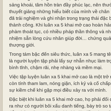
sảng khoái, tâm hồn tràn đầy phúc lạc, nên th
thuyết giảng những hiểu biết của mình về chân 
đã trải nghiệm và ghi nhận trong trạng thái đặc b
thành công. Khi luân xa 5 khai mở cao hoàn hảo
phàm thoát tục, có nhiều pháp thần thông và 
nhiệm sẵn lòng cứu nhân giúp đời… chứng quả 
thượng giới.
Trong tám bậc đến siêu thức, luân xa 5 mang tê
là người luyện tập phải lấy sự nhẫn nhục làm trọ
bình tĩnh, chậm rãi, nhẹ nhàng và mềm mại.
Việc tập luyện luân xa 5 khai mở cao là một trở 
còn tính tham lam, nóng giận, ích kỷ và cố chấp
sự kiềm chế khi gặp mọi điều xảy ra với mình.
Đặc biệt khi luân xa 5 khai mở cao, họ phải đối
ra như có người bôi xấu danh tiếng, bày trò so t