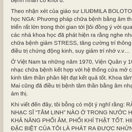
bệnh nhân có khối u.
Theo nhận xét của giáo sư LIUĐMILA BOLOTO
học NGA: Phương pháp chữa bệnh bằng âm th
triển rất lớn trong thời gian tới [tôi đồng ý với 
các nhà khoa học đã phát hiện ra rằng nghe 
chữa bệnh giảm STRESS, tăng cường trí thông m
điều trị chứng động kinh, suy giảm trí nhớ v.v…
Ở Việt Nam ta những năm 1970, Viện Quân y 10
nhạc chữa bệnh kết hợp với hệ thống cửa mở 
kinh tâm thần phân liệt đạt kết quả tốt. Khoa t
Mai cũng đã điều trị bệnh tâm thần bằng âm nhạ
ám thị.
Khi viết đến đây, tôi bỗng có một ý nghĩ rằn
NHẠC SĨ “TÂM LINH” NÀO Ở TRONG NƯỚC
KHẢ NĂNG PHỐI ÂM, PHỐI KHÍ THẬT TỐT. 
ĐẶC BIỆT CỦA TÔI LÀ PHÁT RA ĐƯỢC NH