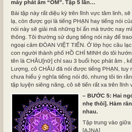
mày phát âm “OM”. Tập 5 lần…
Bài tập này rất diệu kỳ trên lĩnh vực tâm linh, s
lạ, còn được gọi là tiếng PHẠN hay tiếng nói 
nói này sẽ giải mã những bí ẩn mà trước nay m
thông. Tôi thường sử dụng tiếng nói này để trao 
ngoại cảm ĐÒAN VIỆT TIẾN. Ở lớp học câu lạc
con người thành phố HỒ CHÍ MINH do tôi hướng
tên là CHÂU[nữ] chỉ sau 3 buổi học phát âm , k
Lượng, cô CHÂU đã nói được tiếng PHẠN, tuy r
chưa hiểu ý nghĩa tiếng nói đó, nhưng tôi tin rằ
tập luyện siêng năng, cô sẽ tiến rất xa trên lĩnh 
– BƯỚC 5: Hai ngón 
nhẹ thôi]. Hàm r
nhau.
Tập trung vào giữa
[AJNA]