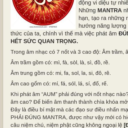
động vi diệu tự nhi
Những
MANTRA
n
hạn, tạo ra những 
hướng năng lượng t
thức của ta, chính vì thế mà việc phát âm
ĐÚ
HẾT SỨC QUAN TRỌNG.
Trong âm nhạc có 7 nốt và 3 cao độ: Âm trầm, 
Âm trầm gồm có: mì, fà, sòl, là, sì, đồ, rề.
Âm trung gồm có: mi, fa, sol, la, si, đô, rê.
Âm cao gổm có: mí, fá, sól, lá, sí, đố, rế.
Khi phát âm “AUM” phải đúng với nốt nhạc nào?
âm cao? Để biến âm thanh thành chìa khóa mở
Đây là điều bí mật mà các đạo sư điều nhấn m
PHẢI ĐÚNG MANTRA, được như vậy mới có hiệ
câu niệm chú, niệm phật cũng không ngoại lệ
[