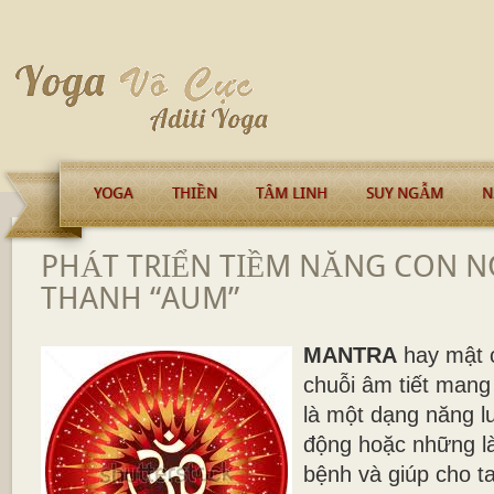
YOGA
THIỀN
TÂM LINH
SUY NGẪM
N
PHÁT TRIỂN TIỀM NĂNG CON 
THANH “AUM”
MANTRA
hay mật c
chuỗi âm tiết man
là một dạng năng 
động hoặc những là
bệnh và giúp cho t