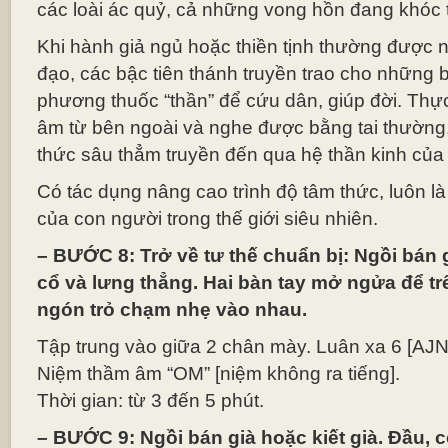
các loài ác quỷ, cả những vong hồn đang khóc 
Khi hành giả ngủ hoặc thiền tịnh thường được 
đạo, các bậc tiên thánh truyền trao cho những b
phương thuốc “thần” để cứu dân, giúp đời. Thự
âm từ bên ngoài và nghe được bằng tai thường,
thức sâu thẳm truyền đến qua hệ thần kinh của
Có tác dụng nâng cao trình độ tâm thức, luôn l
của con người trong thế giới siêu nhiên.
– BƯỚC 8: Trở về tư thế chuẩn bị: Ngồi bán g
cổ và lưng thẳng. Hai bàn tay mở ngửa để tr
ngón trỏ chạm nhẹ vào nhau.
Tập trung vào giữa 2 chân mày. Luân xa 6 [AJ
Niệm thầm âm “OM” [niệm không ra tiếng].
Thời gian: từ 3 đến 5 phút.
– BƯỚC 9: Ngồi bán già hoặc kiết già. Đầu, 