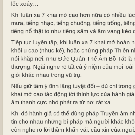
lốc xoáy…
Khi luân xa 7 khai mở cao hơn nữa có nhiều lúc
mưa, tiếng nhạc, tiếng chuông, tiếng trống, tiếng
tiếng nổ thật to như tiếng sấm và âm vang kéo d
Tiếp tục luyện tập, khi luân xa 7 khai mở hoàn h
khối u cao (nhục kế), hoặc chứng pháp Thiên nh
nói khắp nơi, như Đức Quán Thế Âm Bồ Tát là n
thượng, Ngài nghe rõ tất cả ý niệm của mọi loà
giới khác nhau trong vũ trụ.
Nếu giữ tâm ý tĩnh lặng tuyệt đối – dù chỉ trong 
khai mở cao tác động tới thính lực của hành giả,
âm thanh cực nhỏ phát ra từ nơi rất xa.
Khi đó hành giả có thể dùng pháp Truyền âm nh
tin cho nhau những bí pháp mà người khác khô
còn nghe rõ lời thầm khấn vái, cầu xin của ngườ