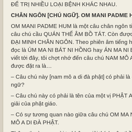
ĐỂ TRỊ NHIỀU LOẠI BỆNH KHÁC NHAU.
CHÂN NGÔN [CHÚ NGỮ]. OM MANI PADME 
OM MANI PADME HUM là một câu chân ngôn ti
câu chú cầu QUÁN THẾ ÂM BỒ TÁT. Còn được
ĐẠI MINH CHÂN NGÔN. Theo phiên âm tiếng há
đọc là ÚM MA NI BÁT NI HỒNG hay ÁN MA NI
viết tới đây, tôi chợt nhớ đến câu chú NAM MÔ
được đặt ra là…
– Câu chú này [nam mô a di đà phật] có phải l
ngữ?
– Câu chú này có phải là tên của một vị PHẬT A
giải của phật giáo.
– Có sự tương quan nào giữa câu chú OM M
MÔ A DI ĐÀ PHẬT.