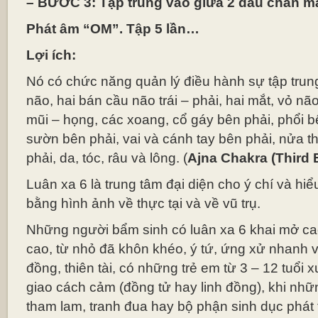
– BƯỚC 3: Tập trung vào giửa 2 đầu chân mà
Phát âm “OM”. Tập 5 lần…
Lợi ích:
Nó có chức năng quản lý điều hành sự tập trung 
não, hai bán cầu não trái – phải, hai mắt, vỏ não
mũi – họng, các xoang, cổ gáy bên phải, phổi 
sườn bên phải, vai và cánh tay bên phải, nửa th
phải, da, tóc, râu và lông. (
Ajna Chakra (Third 
Luân xa 6 là trung tâm đại diện cho ý chí và hiể
bằng hình ảnh về thực tại và về vũ trụ.
Những người bẩm sinh có luân xa 6 khai mở cao
cao, từ nhỏ đã khôn khéo, ý tứ, ứng xử nhanh và
đồng, thiên tài, có những trẻ em từ 3 – 12 tuổi 
giao cách cảm (đồng tử hay linh đồng), khi nhữn
tham lam, tranh đua hay bộ phận sinh dục phát 