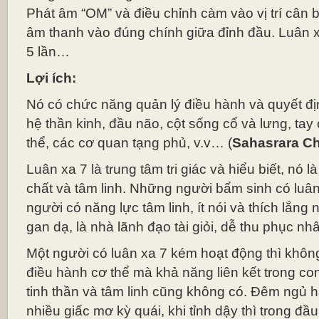
Phát âm “OM” và điều chỉnh càm vào vị trí cân 
âm thanh vào đúng chính giữa đỉnh đầu. Luâ
5 lần…
Lợi ích:
Nó có chức năng quản lý điều hành và quyết địn
hệ thần kinh, đầu não, cột sống cổ và lưng, tay
thể, các cơ quan tạng phủ, v.v… (
Sahasrara Ch
Luân xa 7 là trung tâm tri giác và hiểu biết, nó l
chất và tâm linh. Những người bẩm sinh có luân
người có năng lực tâm linh, ít nói và thích lắng n
gan dạ, là nhà lãnh đạo tài giỏi, dễ thu phục nh
Một người có luân xa 7 kém hoạt động thì không
điều hành cơ thể mà khả năng liên kết trong con
tinh thần và tâm linh cũng không có. Đêm ngủ
nhiều giấc mơ kỳ quái, khi tỉnh dậy thì trong đ