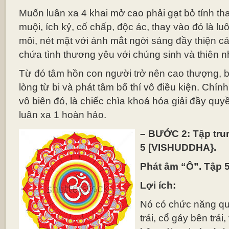
Muốn luân xa 4 khai mở cao phải gạt bỏ tính th
muội, ích kỷ, cố chấp, độc ác, thay vào đó là lu
môi, nét mặt với ánh mắt ngời sáng đầy thiện cảm
chứa tình thương yêu với chúng sinh và thiên n
Từ đó tâm hồn con người trở nên cao thượng, bi
lòng từ bi và phát tâm bố thí vô điều kiện. Chí
vô biên đó, là chiếc chìa khoá hóa giải đầy qu
luân xa 1 hoàn hảo.
– BƯỚC 2: Tập trun
5 [VISHUDDHA}.
Phát âm “Ô”. Tập 
Lợi ích:
Nó có chức năng qu
trái, cổ gáy bên trá