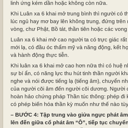
linh ứng kém dần hoặc không còn nữa.
Khi Luân xa 6 khai mở trung bình thì người có thị
lúc ngủ hay mơ bay lên không trung, đứng trên
vòng, chư Phật, Bồ tát, thần tiên hoặc các vong
Luân xa 6 khai mở cao người ta có trực giác rất 
mới lạ, có đầu óc thẩm mỹ và năng động, kết hợ
và hành động thực tiễn.
Khi luân xa 6 khai mở cao hơn nữa thì có huệ
sự bí ẩn, có năng lực thu hút tinh thần người k
nghe và nói được tiếng lạ (tiếng âm), chuyển nh
của người cõi âm đến người cõi dương. Người c
hoàn hảo chứng pháp Thần túc thông: phép đi k
có phép biến hóa thần kỳ muốn như thế nào tùy
– BƯỚC 4: Tập trung vào giửa ngực phát âm 
lên đến giữa cổ phát âm “Ô”, tiếp tục chuyể