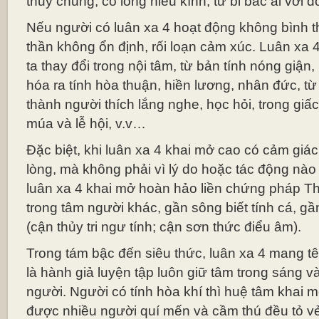
thủy chung, có lòng hiếu kính, từ bi bác ái với đ
Nếu người có luân xa 4 hoạt động không bình th
thần không ổn định, rối loạn cảm xúc. Luân xa 
ta thay đổi trong nội tâm, từ bản tính nóng giận,
hóa ra tính hòa thuận, hiền lương, nhân đức, từ
thành người thích lắng nghe, học hỏi, trong giấ
múa và lễ hội, v.v…
Đặc biệt, khi luân xa 4 khai mở cao có cảm giác
lòng, mà không phải vì lý do hoặc tác động nào
luân xa 4 khai mở hoàn hảo liền chứng pháp Th
trong tâm người khác, gần sông biết tính cá, gầ
(cận thủy tri ngư tính; cận sơn thức điểu âm).
Trong tám bậc đến siêu thức, luân xa 4 mang tê
là hành giả luyện tập luôn giữ tâm trong sáng v
người. Người có tính hòa khí thì huệ tâm khai m
được nhiều người quí mến và cầm thú đều tỏ 