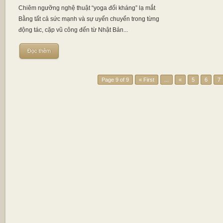
Chiêm ngưỡng nghệ thuật “yoga đối kháng” lạ mắt
Bằng tất cả sức mạnh và sự uyển chuyển trong từng
động tác, cặp vũ công đến từ Nhật Bản...
Đọc thêm
Page 9 of 9
« First
...
«
5
6
7