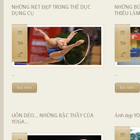
NHỮNG NÉT ĐẸP TRONG THỂ DỤC
NHỮNG BỨ
DỤNG CỤ
THIẾU LÂM
...
...
Đọc thêm
Đọc thêm
UỐN DẺO… NHỮNG BẬC THẦY CỦA
Ảnh đẹp Y
YOGA…