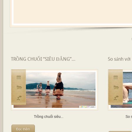
TRỒNG CHUỐI “SIÊU ĐẲNG”…
So sánh vớ
Trồng chuối siêu...
So sánh v
.
Đọc thêm