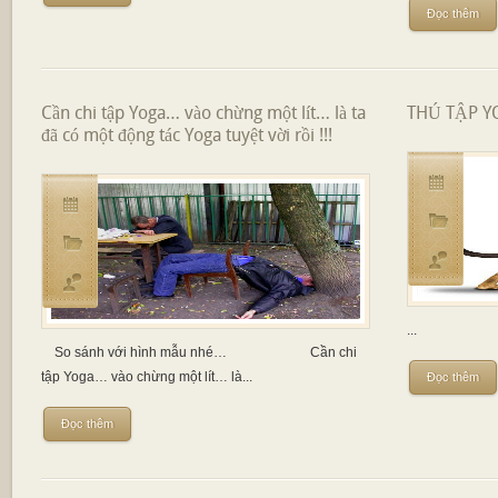
Đọc thêm
Cần chi tập Yoga… vào chừng một lít… là ta
THÚ TẬP Y
đã có một động tác Yoga tuyệt vời rồi !!!
...
So sánh với hình mẫu nhé… Cần chi
tập Yoga… vào chừng một lít… là...
Đọc thêm
Đọc thêm