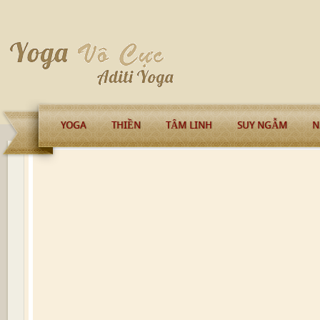
YOGA
THIỀN
TÂM LINH
SUY NGẪM
N