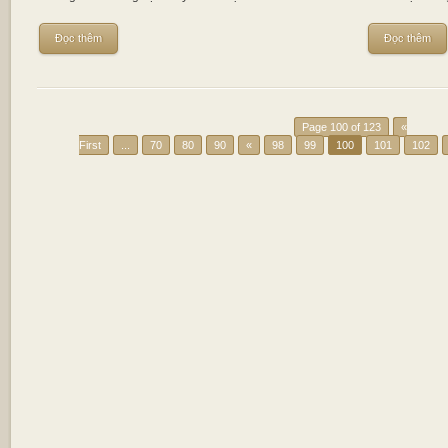
Đọc thêm
Đọc thêm
Page 100 of 123
«
First
...
70
80
90
«
98
99
100
101
102