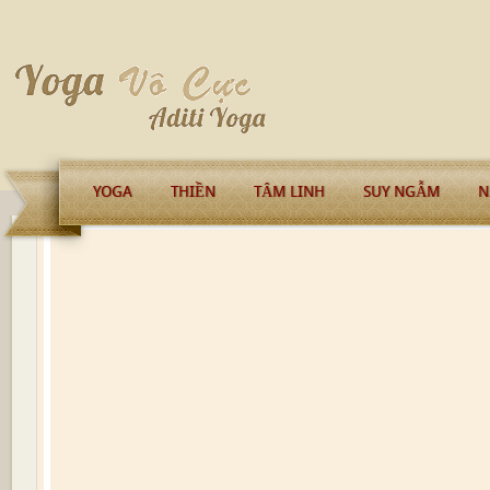
YOGA
THIỀN
TÂM LINH
SUY NGẪM
N