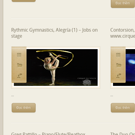
Đọc thêm
Rythmic Gymnastics, Alegría (1) – Jobs on
Contorsion, 
stage
www.cirque
...
...
Đọc thêm
Đọc thêm
Greg Pattillo – Piano/Flute/Beatbox
The Duo O