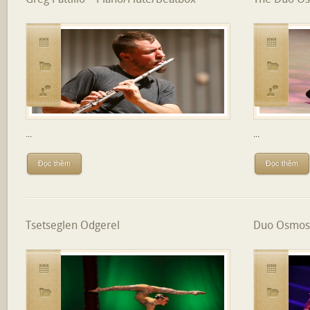
...
...
Đọc thêm
Đọc thêm
Tsetseglen Odgerel
Duo Osmose