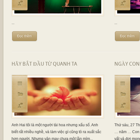
...
...
Đọc thêm
Đọc thêm
HÃY BẮT ĐẦU TỪ QUANH TA
NGÀY CON 
Anh Hai tôi là một người tài hoa nhưng xấu số. Anh
Thứ sáu, 27 T
biết rất nhiều nghề, và làm việc gì cũng tỏ ra xuất sắc
… năm … Con g
hơn người. Nhưng vận may chưa một lần mỉm...
vất vả đợi mon