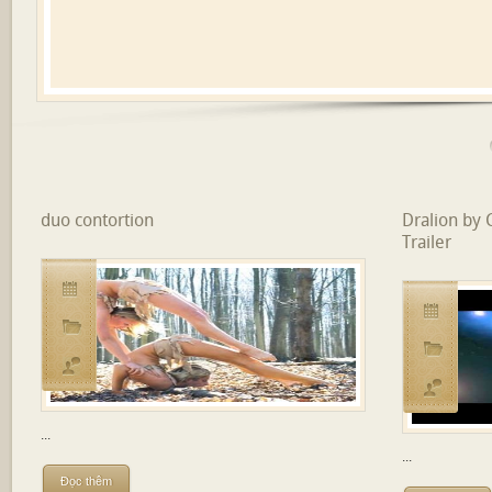
duo contortion
Dralion by C
Trailer
...
...
Đọc thêm