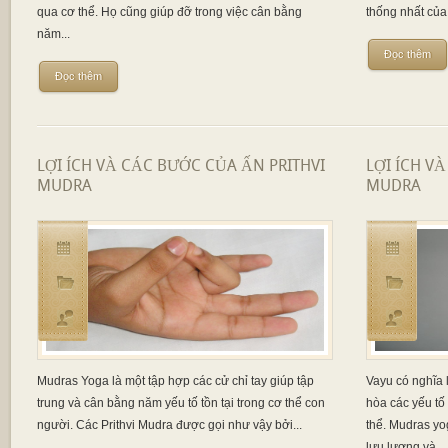
qua cơ thể. Họ cũng giúp đỡ trong việc cân bằng
thống nhất của 
năm...
Đọc thêm
Đọc thêm
LỢI ÍCH VÀ CÁC BƯỚC CỦA ẤN PRITHVI
LỢI ÍCH V
MUDRA
MUDRA
Mudras Yoga là một tập hợp các cử chỉ tay giúp tập
Vayu có nghĩa 
trung và cân bằng năm yếu tố tồn tại trong cơ thể con
hòa các yếu tố
người. Các Prithvi Mudra được gọi như vậy bởi...
thể. Mudras yog
lưu lượng và...