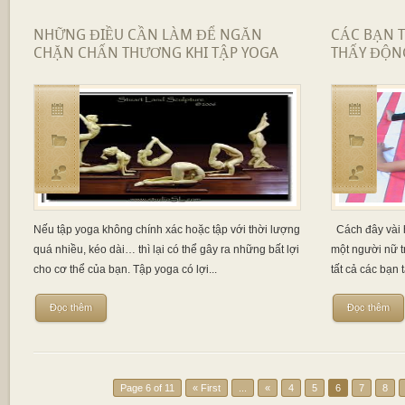
NHỮNG ĐIỀU CẦN LÀM ĐỂ NGĂN
CÁC BẠN T
CHẶN CHẤN THƯƠNG KHI TẬP YOGA
THẤY ĐỘN
Nếu tập yoga không chính xác hoặc tập với thời lượng
Cách đây vài h
quá nhiều, kéo dài… thì lại có thể gây ra những bất lợi
một người nữ tr
cho cơ thể của bạn. Tập yoga có lợi...
tất cả các bạn 
Đọc thêm
Đọc thêm
Page 6 of 11
« First
...
«
4
5
6
7
8