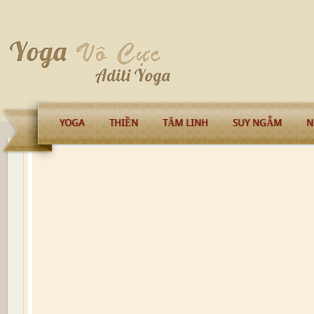
YOGA
THIỀN
TÂM LINH
SUY NGẪM
N