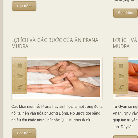
Đọc thêm
Đọc thêm
LỢI ÍCH VÀ CÁC BƯỚC CỦA ẤN PRANA
LỢI ÍCH V
MUDRA
MUDRA
Các khái niệm về Prana hay sinh lực là một trong đó là
Từ Gyan có ngh
nội tại nền văn hóa phương Đông. Nó được gọi bằng
Phạn. Như vậy
nhiều tên khác như Chí hoặc Qui. Mudras là cử...
giúp lan truyề
linh. Đây là...
Đọc thêm