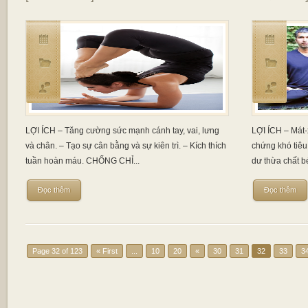
LỢI ÍCH – Tăng cường sức mạnh cánh tay, vai, lưng
LỢI ÍCH – Mát-
và chân. – Tạo sự cân bằng và sự kiên trì. – Kích thích
chứng khó tiêu,
tuần hoàn máu. CHỐNG CHỈ...
dư thừa chất bé
Đọc thêm
Đọc thêm
Page 32 of 123
« First
...
10
20
«
30
31
32
33
3