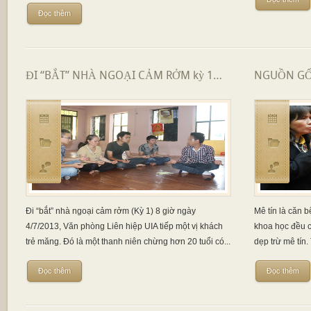
Đọc thêm
ĐI “BẮT” NHÀ NGOẠI CẢM RỞM kỳ 1…
NGUỒN GỐC
Đi “bắt” nhà ngoại cảm rởm (Kỳ 1) 8 giờ ngày
Mê tín là căn 
4/7/2013, Văn phòng Liên hiệp UIA tiếp một vị khách
khoa học đều c
trẻ măng. Đó là một thanh niên chừng hơn 20 tuổi có...
dẹp trừ mê tín.
Đọc thêm
Đọc thêm