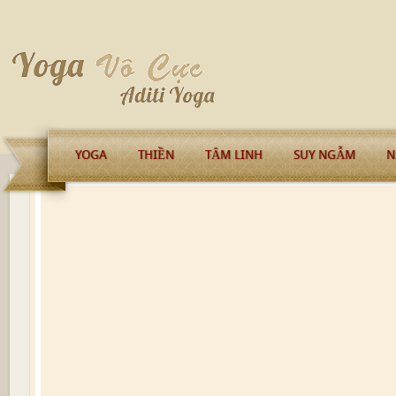
YOGA
THIỀN
TÂM LINH
SUY NGẪM
N