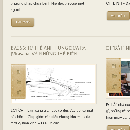
phương pháp chữa bệnh khá đặc biệt của một
CHỈ ĐỊNH – Đau
người...
Đọc thêm
Đọc thêm
BÀI 56: TƯ THẾ ANH HÙNG ĐƯA RA
ĐI “BẮT” 
[Virasana] VÀ NHỮNG THẾ BIẾN…
Đi ‘bắt’ nhà ng
LỢI ÍCH – Làm căng giản các cơ đùi, đầu gối và mắt
gì, những kẻ 
cá chân. – Giúp giảm các triệu chứng khó chịu của
hiện ngày càng
thời kỳ mãn kinh. – Điều trị cao...
Đọc thêm