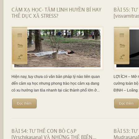
CẢM XẠ HỌC- TÂM LINH HUYỀN BÍ HAY
BÀI 55: TƯ
THỂ DỤC XÃ STRESS?
[visvamitr
Hiện nay, tuy chưa có văn bản pháp lý nào liên quan
LỢI ÍCH – Mở r
đến cảm xạ học nhưng phong trào học cảm xạ đang
cường toàn bộ
có xu hướng lan tỏa nhanh tại các thành phố lớn ở...
ĐỊNH – Loãng 
Đọc thêm
Đọc thêm
BÀI 54: TƯ THẾ CON BÒ CẠP
BÀI 53: TƯ
[Vrschikasana] VÀ NHỮNG THẾ BIẾN…
Mudrasana