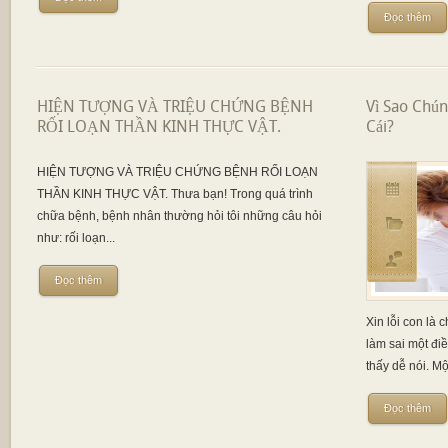
Đọc thêm
HIỆN TƯỢNG VÀ TRIỆU CHỨNG BỆNH
Vì Sao Chún
RỐI LOẠN THẦN KINH THỰC VẬT.
Cái?
HIỆN TƯỢNG VÀ TRIỆU CHỨNG BỆNH RỐI LOẠN
THẦN KINH THỰC VẬT. Thưa bạn! Trong quá trình
chữa bệnh, bệnh nhân thường hỏi tôi những câu hỏi
như: rối loạn...
Đọc thêm
Xin lỗi con là
làm sai một điề
thấy dễ nói. Mộ
Đọc thêm