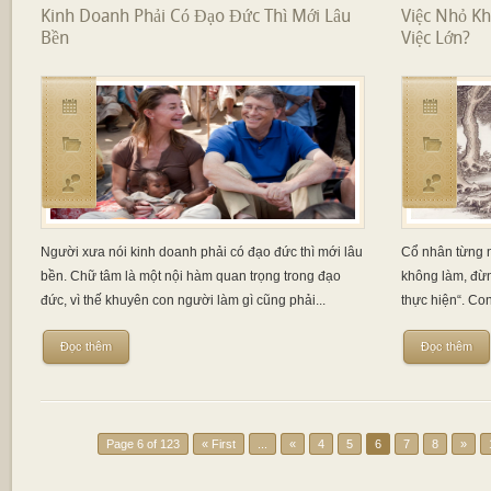
Kinh Doanh Phải Có Đạo Đức Thì Mới Lâu
Việc Nhỏ K
Bền
Việc Lớn?
Người xưa nói kinh doanh phải có đạo đức thì mới lâu
Cổ nhân từng n
bền. Chữ tâm là một nội hàm quan trọng trong đạo
không làm, đừn
đức, vì thế khuyên con người làm gì cũng phải...
thực hiện“. Co
Đọc thêm
Đọc thêm
Page 6 of 123
« First
...
«
4
5
6
7
8
»