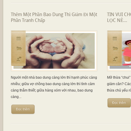
Thêm Một Phần Bao Dung Thì Giảm Đi Một
TIN VUI C
Phần Tranh Chấp
LỌC NÈ…
Người một nhà bao dung càng lớn thì hạnh phúc càng
Mỡ thừa “chui” 
nhiều; giữa vợ chồng bao dung càng lớn thì tình cảm
giảm cân? Các
càng thắm thiết; giữa hàng xóm với nhau, bao dung
thừa chủ yếu r
càng...
Đọc thêm
Đọc thêm