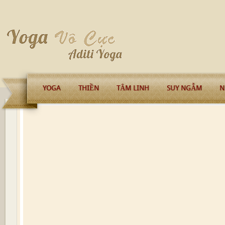
YOGA
THIỀN
TÂM LINH
SUY NGẪM
N