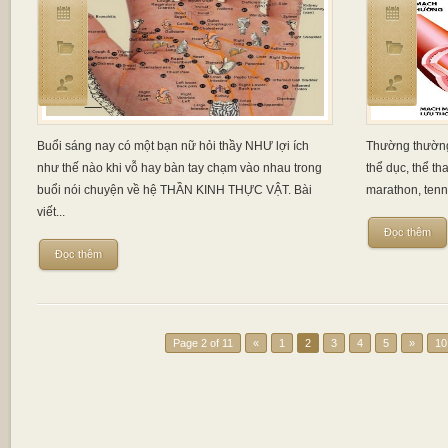
Buổi sáng nay có một bạn nữ hỏi thầy NHƯ lợi ích
Thường thường
như thế nào khi vỗ hay bàn tay chạm vào nhau trong
thể dục, thể t
buổi nói chuyện về hệ THẦN KINH THỰC VẬT. Bài
marathon, tennis
viết...
Đọc thêm
Đọc thêm
Page 2 of 11
«
1
2
3
4
5
»
10