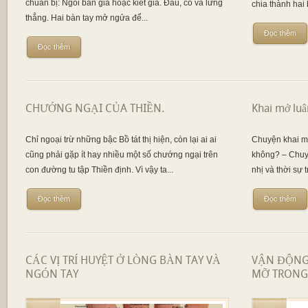
chuẩn bị: Ngồi bán già hoặc kiết già. Đầu, cổ và lưng
chia thành hai 
thẳng. Hai bàn tay mở ngửa để...
Đọc thêm
Đọc thêm
CHƯỚNG NGẠI CỦA THIỀN.
Khai mở luâ
Chỉ ngoại trừ những bậc Bồ tát thị hiện, còn lại ai ai
Chuyện khai m
cũng phải gặp ít hay nhiều một số chướng ngại trên
không? – Chuyệ
con đường tu tập Thiền định. Vì vậy ta...
nhị và thời sự 
Đọc thêm
Đọc thêm
CÁC VỊ TRÍ HUYỆT Ở LÒNG BÀN TAY VÀ
VẬN ĐỘNG
NGÓN TAY
MỠ TRONG