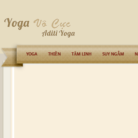
YOGA
THIỀN
TÂM LINH
SUY NGẪM
N