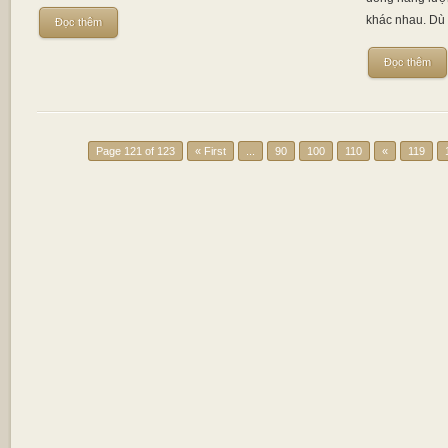
khác nhau. Dù 
Đọc thêm
Đọc thêm
Page 121 of 123
« First
...
90
100
110
«
119