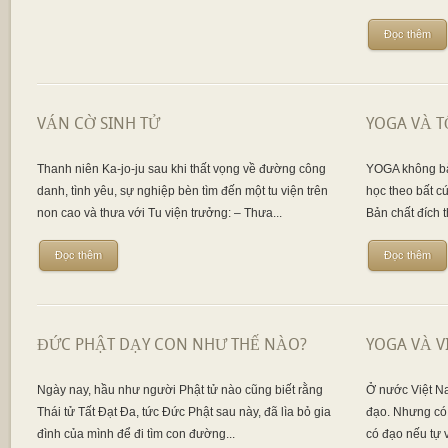
Đọc thêm
VÁN CỜ SINH TỬ
YOGA VÀ T
Thanh niên Ka-jo-ju sau khi thất vọng về đường công
YOGA không bài
danh, tình yêu, sự nghiệp bèn tìm đến một tu viện trên
học theo bất c
non cao và thưa với Tu viện trưởng: – Thưa...
Bản chất đích t
Đọc thêm
Đọc thêm
ĐỨC PHẬT DẠY CON NHƯ THẾ NÀO?
YOGA VÀ 
Ngày nay, hầu như người Phật tử nào cũng biết rằng
Ở nước Việt N
Thái tử Tất Đạt Đa, tức Đức Phật sau này, đã lìa bỏ gia
đạo. Nhưng có
đình của mình để đi tìm con đường...
có đạo nếu tự v