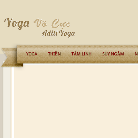
YOGA
THIỀN
TÂM LINH
SUY NGẪM
N