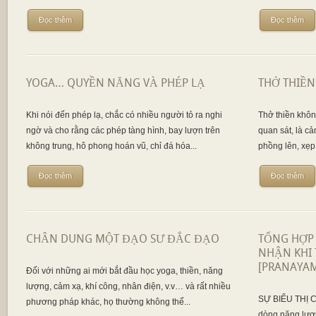
Đọc thêm
Đọc thêm
YOGA… QUYỀN NĂNG VÀ PHÉP LẠ
THỞ THIỀN
Khi nói đến phép lạ, chắc có nhiều người tỏ ra nghi
Thở thiền không
ngờ và cho rằng các phép tàng hình, bay lượn trên
quan sát, là cả
không trung, hô phong hoán vũ, chỉ đá hóa...
phồng lên, xẹp
Đọc thêm
Đọc thêm
CHÂN DUNG MỘT ĐẠO SƯ ĐẮC ĐẠO
TỔNG HỢP
NHẬN KHI
[PRANAYA
Đối với những ai mới bắt đầu học yoga, thiền, năng
lượng, cảm xạ, khí công, nhân điện, v.v… và rất nhiều
SỰ BIỂU THỊ C
phương pháp khác, họ thường không thể...
dòng năng lượn